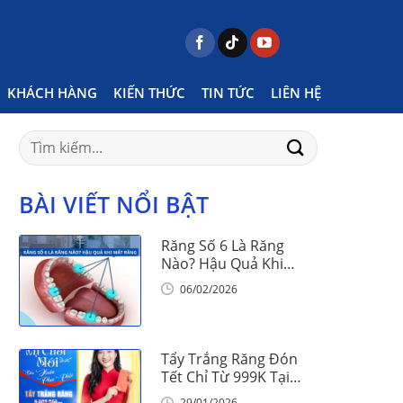
Home
Posts tagged "tháng 2 dương lịch có gì"
KHÁCH HÀNG
KIẾN THỨC
TIN TỨC
LIÊN HỆ
Search
for:
BÀI VIẾT NỔI BẬT
Răng Số 6 Là Răng
Nào? Hậu Quả Khi
Mất Răng Số 6
06/02/2026
Tẩy Trắng Răng Đón
Tết Chỉ Từ 999K Tại
Nha Khoa Vinalign
29/01/2026