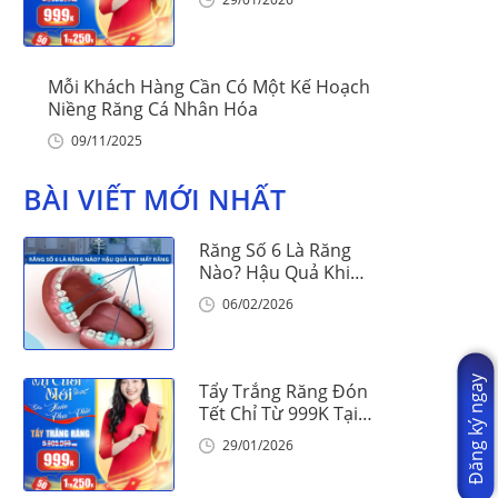
Mỗi Khách Hàng Cần Có Một Kế Hoạch
Niềng Răng Cá Nhân Hóa
09/11/2025
BÀI VIẾT MỚI NHẤT
Răng Số 6 Là Răng
Nào? Hậu Quả Khi
Mất Răng Số 6
06/02/2026
Đăng ký ngay
Tẩy Trắng Răng Đón
Tết Chỉ Từ 999K Tại
Nha Khoa Vinalign
29/01/2026