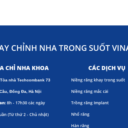
AY CHỈNH NHA TRONG SUỐT VINA
ỊA CHỈ NHA KHOA
CÁC DỊCH VỤ
Niềng răng khay trong suốt
 Tòa nhà Techcombank 73
Niềng răng mắc cài
Cầu, Đống Đa, Hà Nội
an:
8h - 17h30 các ngày
Trồng răng Implant
Nhổ răng
uần (
Từ thứ 2 - Chủ nhật)
Hàn răng