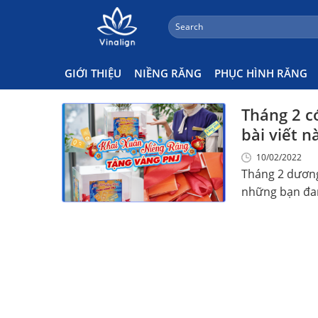
;
Search
Skip
for:
Tháng 2 Dương Lịch Có Gì
to
content
GIỚI THIỆU
NIỀNG RĂNG
PHỤC HÌNH RĂNG
Tháng 2 c
bài viết n
10/02/2022
Tháng 2 dương
những bạn đang