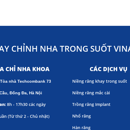
AY CHỈNH NHA TRONG SUỐT VINA
ỊA CHỈ NHA KHOA
CÁC DỊCH VỤ
Niềng răng khay trong suốt
 Tòa nhà Techcombank 73
Niềng răng mắc cài
Cầu, Đống Đa, Hà Nội
an:
8h - 17h30 các ngày
Trồng răng Implant
Nhổ răng
uần (
Từ thứ 2 - Chủ nhật)
Hàn răng