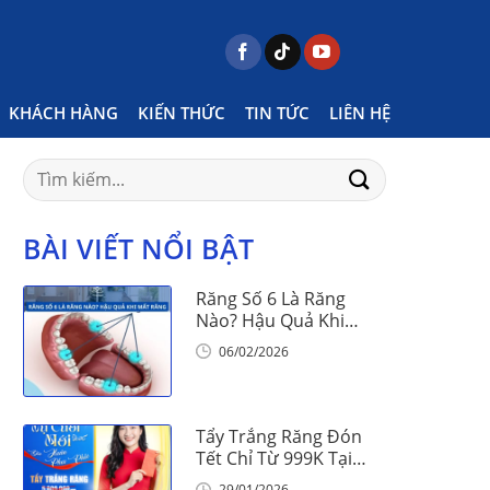
Home
Posts tagged "thông báo lịch nghỉ bão"
KHÁCH HÀNG
KIẾN THỨC
TIN TỨC
LIÊN HỆ
Search
for:
BÀI VIẾT NỔI BẬT
Răng Số 6 Là Răng
Nào? Hậu Quả Khi
Mất Răng Số 6
06/02/2026
Tẩy Trắng Răng Đón
Tết Chỉ Từ 999K Tại
Nha Khoa Vinalign
29/01/2026