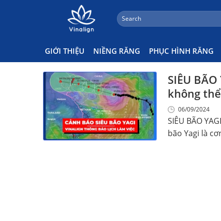
;
Search
Skip
for:
Thông Báo Lịch Nghỉ Bão
to
content
GIỚI THIỆU
NIỀNG RĂNG
PHỤC HÌNH RĂNG
SIÊU BÃO 
không thể
06/09/2024
SIÊU BÃO YAGI:
bão Yagi là cơn