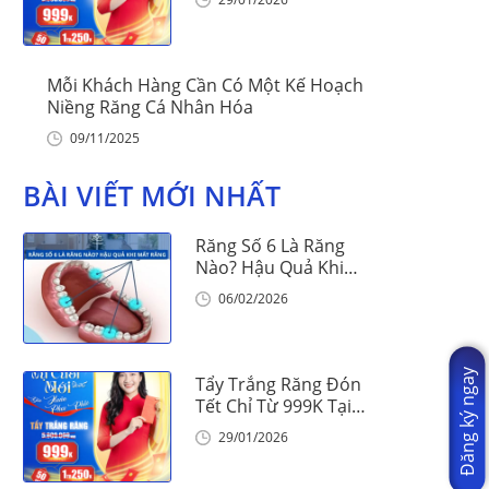
Mỗi Khách Hàng Cần Có Một Kế Hoạch
Niềng Răng Cá Nhân Hóa
09/11/2025
BÀI VIẾT MỚI NHẤT
Răng Số 6 Là Răng
Nào? Hậu Quả Khi
Mất Răng Số 6
06/02/2026
Đăng ký ngay
Tẩy Trắng Răng Đón
Tết Chỉ Từ 999K Tại
Nha Khoa Vinalign
29/01/2026