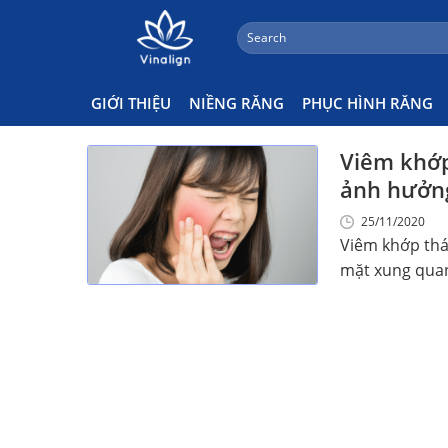
;
Search
Skip
for:
Viêm Khớp Thái Dương Hàm L
to
content
GIỚI THIỆU
NIỀNG RĂNG
PHỤC HÌNH RĂNG
Viêm khớp
ảnh hưởng
25/11/2020
Viêm khớp thá
mặt xung quanh