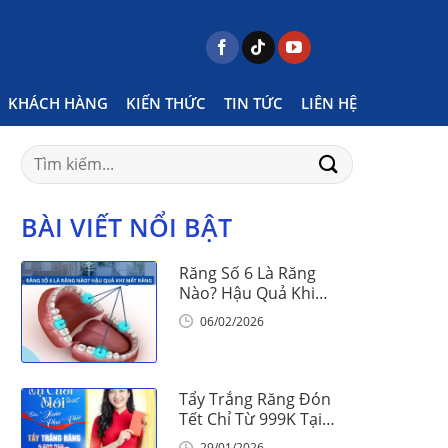
Posts tagged "viêm khớp thái dương hàm là gì"
KHÁCH HÀNG
KIẾN THỨC
TIN TỨC
LIÊN HỆ
Search
for:
BÀI VIẾT NỔI BẬT
Răng Số 6 Là Răng
Nào? Hậu Quả Khi
Mất Răng Số 6
06/02/2026
Tẩy Trắng Răng Đón
Tết Chỉ Từ 999K Tại
Nha Khoa Vinalign
29/01/2026