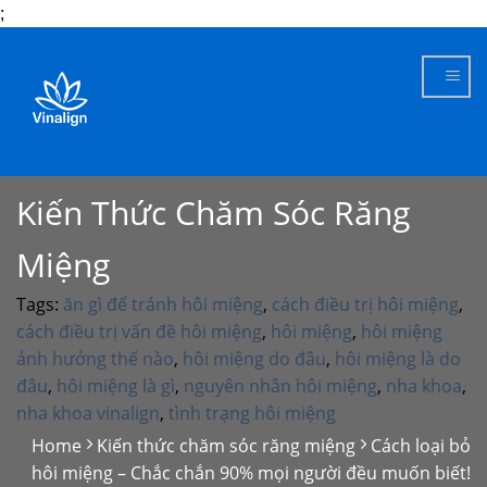
;
Skip
to
content
Kiến Thức Chăm Sóc Răng
Miệng
Tags:
ăn gì để tránh hôi miệng
,
cách điều trị hôi miệng
,
cách điều trị vấn đề hôi miệng
,
hôi miệng
,
hôi miệng
ảnh hưởng thế nào
,
hôi miệng do đâu
,
hôi miệng là do
đâu
,
hôi miệng là gì
,
nguyên nhân hôi miệng
,
nha khoa
,
nha khoa vinalign
,
tình trạng hôi miệng
Home
Kiến thức chăm sóc răng miệng
Cách loại bỏ
hôi miệng – Chắc chắn 90% mọi người đều muốn biết!