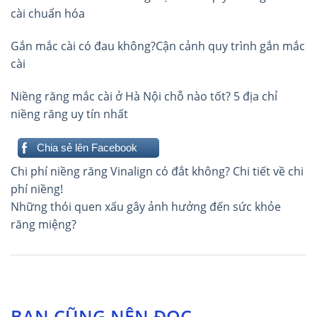
cài chuẩn hóa
Gắn mắc cài có đau không?Cận cảnh quy trình gắn mắc
cài
Niềng răng mắc cài ở Hà Nội chỗ nào tốt? 5 địa chỉ
niềng răng uy tín nhất
Chia sẻ lên Facebook
Điều
Chi phí niềng răng Vinalign có đắt không? Chi tiết về chi
hướng
phí niềng!
Những thói quen xấu gây ảnh hưởng đến sức khỏe
bài
răng miệng?
viết
BẠN CŨNG NÊN ĐỌC