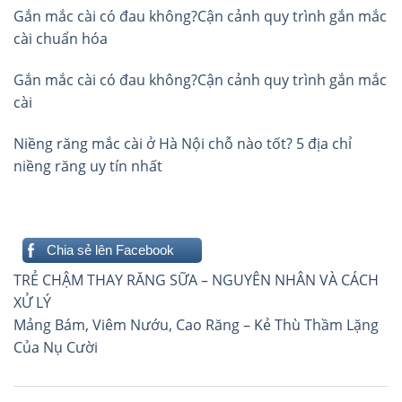
Gắn mắc cài có đau không?Cận cảnh quy trình gắn mắc
cài chuẩn hóa
Gắn mắc cài có đau không?Cận cảnh quy trình gắn mắc
cài
Niềng răng mắc cài ở Hà Nội chỗ nào tốt? 5 địa chỉ
niềng răng uy tín nhất
Chia sẻ lên Facebook
Điều
TRẺ CHẬM THAY RĂNG SỮA – NGUYÊN NHÂN VÀ CÁCH
hướng
XỬ LÝ
Mảng Bám, Viêm Nướu, Cao Răng – Kẻ Thù Thầm Lặng
bài
Của Nụ Cười
viết