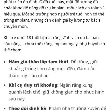
phát triển ổn định. Ở độ tuổi này, mật độ xương đủ
chắc khỏe để nâng đỡ trụ Implant một cách an toàn và
hiệu quả. Một số trường hợp người trẻ tuổi hơn có thể
trồng Implant, nhưng cần đánh giá kỹ lưỡng từ bác sĩ
chuyên môn.
Khi trẻ dưới 18 tuổi bị mất răng vĩnh viễn do tai nạn,
sâu nặng… chưa thể trồng Implant ngay, phụ huynh có
thể chọn:
Hàm giả tháo lắp tạm thời
: Dễ dùng, giữ
khoảng trống cho răng mọc đều, đảm bảo
thẩm mỹ – ăn nhai.
Khí cụ duy trì khoảng
: Ngăn răng xung
quanh lệch chỗ, giữ không gian cho phục hình
sau này.
Theo dõi định kỳ
: Khám nha thường xuyên để