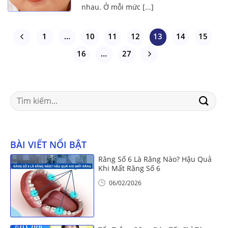
nhau. Ở mỗi mức [...]
1
…
10
11
12
13
14
15
16
…
27
Search
for:
BÀI VIẾT NỔI BẬT
Răng Số 6 Là Răng Nào? Hậu Quả
Khi Mất Răng Số 6
06/02/2026