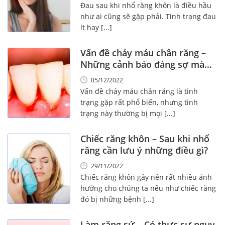
Đau sau khi nhổ răng khôn là điều hầu
như ai cũng sẽ gặp phải. Tình trạng đau
ít hay [...]
Vấn đề chảy máu chân răng –
Những cảnh báo đáng sợ mà
bạn cần biết!
05/12/2022
Vấn đề chảy máu chân răng là tình
trạng gặp rất phổ biến, nhưng tình
trạng này thường bị mọi [...]
Chiếc răng khôn – Sau khi nhổ
răng cần lưu ý những điều gì?
29/11/2022
Chiếc răng khôn gây nên rất nhiều ảnh
hưởng cho chúng ta nếu như chiếc răng
đó bị những bệnh [...]
Làm răng sứ – Có thực sự nguy