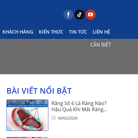
KHÁCH HÀNG
KIẾN THỨC
TIN TỨC
LIÊN HỆ
 KHÔN CÓ GÂY LIỆT MẶT KHÔNG? SỰ THẬT BẠN
CẦN BIẾT
BÀI VIẾT NỔI BẬT
Răng Số 6 Là Răng Nào?
Hậu Quả Khi Mất Răng
Số 6
06/02/2026