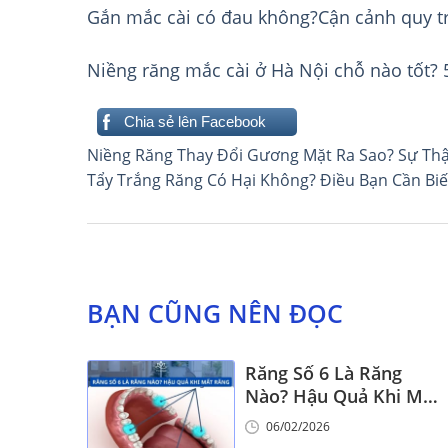
Gắn mắc cài có đau không?Cận cảnh quy tr
Niềng răng mắc cài ở Hà Nội chỗ nào tốt? 5
Chia sẻ lên Facebook
Điều
Niềng Răng Thay Đổi Gương Mặt Ra Sao? Sự Th
Tẩy Trắng Răng Có Hại Không? Điều Bạn Cần Biế
hướng
bài
viết
BẠN CŨNG NÊN ĐỌC
Răng Số 6 Là Răng
Nào? Hậu Quả Khi Mất
Răng Số 6
06/02/2026