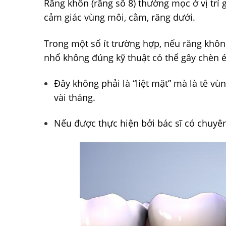
Răng khôn (răng số 8) thường mọc ở vị trí
cảm giác vùng môi, cằm, răng dưới.
Trong một số ít trường hợp, nếu răng khôn
nhổ không đúng kỹ thuật có thể gây chèn é
Đây không phải là “liệt mặt” mà là tê vù
vài tháng.
Nếu được thực hiện bởi bác sĩ có chuyên