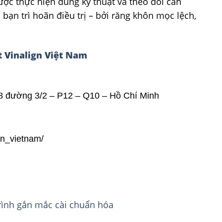
ợc thực hiện đúng kỹ thuật và theo dõi cẩn
 bạn trì hoãn điều trị – bởi răng khôn mọc lệch,
 Vinalign Việt Nam
8 đường 3/2 – P12 – Q10 – Hồ Chí Minh
gn_vietnam/
rình gắn mắc cài chuẩn hóa