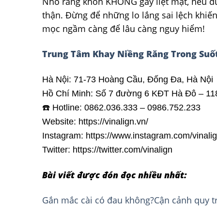
Nhổ răng khôn KHÔNG gây liệt mặt, nếu đư
thận. Đừng để những lo lắng sai lệch khiến
mọc ngầm càng để lâu càng nguy hiểm!
Trung Tâm Khay Niềng Răng Trong Suốt
Hà Nội: 71-73 Hoàng Cầu, Đống Đa, Hà Nội
Hồ Chí Minh: Số 7 đường 6 KĐT Hà Đô – 11
☎️ Hotline: 0862.036.333 – 0986.752.233
Website: https://vinalign.vn/
Instagram: https://www.instagram.com/vinali
Twitter: https://twitter.com/vinalign
Bài viết được đón đọc nhiều nhất:
Gắn mắc cài có đau không?Cận cảnh quy t