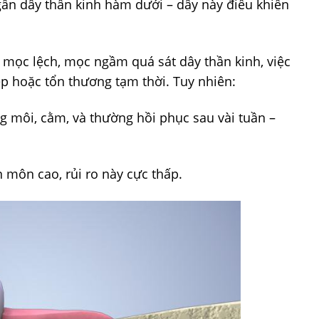
 gần dây thần kinh hàm dưới – dây này điều khiển
 mọc lệch, mọc ngầm quá sát dây thần kinh, việc
p hoặc tổn thương tạm thời. Tuy nhiên:
ng môi, cằm, và thường hồi phục sau vài tuần –
 môn cao, rủi ro này cực thấp.