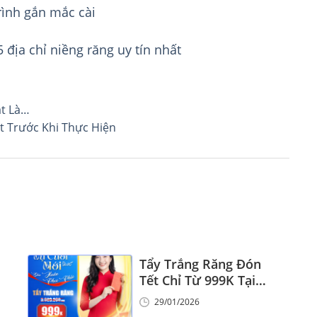
ình gắn mắc cài
 địa chỉ niềng răng uy tín nhất
ật Là…
t Trước Khi Thực Hiện
Tẩy Trắng Răng Đón
Tết Chỉ Từ 999K Tại
Nha Khoa Vinalign
29/01/2026