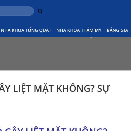
NHA KHOA TỔNG QUÁT
NHA KHOA THẨM MỸ
BẢNG GIÁ
Home
Kiến thức nha khoa tổng quát
NHỔ RĂNG
Y LIỆT MẶT KHÔNG? SỰ