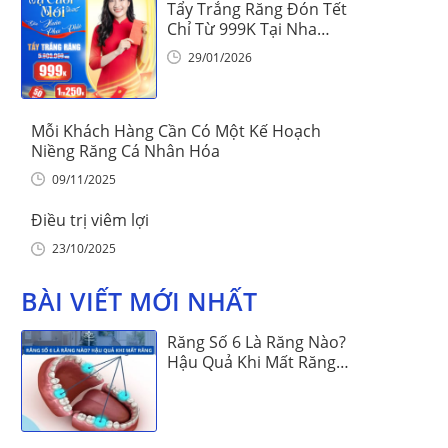
Tẩy Trắng Răng Đón Tết
Chỉ Từ 999K Tại Nha
Khoa Vinalign
29/01/2026
Mỗi Khách Hàng Cần Có Một Kế Hoạch
Niềng Răng Cá Nhân Hóa
09/11/2025
Điều trị viêm lợi
23/10/2025
BÀI VIẾT MỚI NHẤT
Răng Số 6 Là Răng Nào?
Hậu Quả Khi Mất Răng
Số 6