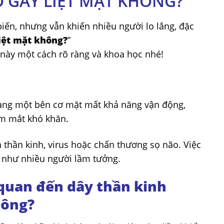
 GÂY LIỆT MẶT KHÔNG?
iến, nhưng vẫn khiến nhiều người lo lắng, đặc
iệt mặt không?
”
 này một cách rõ ràng và khoa học nhé!
h trạng một bên cơ mặt mất khả năng vận động,
m mắt khó khăn.
 thần kinh, virus hoặc chấn thương sọ não. Việc
t như nhiều người lầm tưởng.
 quan đến dây thần kinh
hông?