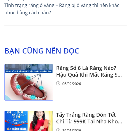
Tình trạng răng ố vàng – Răng bị ố vàng thì nên khắc
bài
phục bằng cách nào?
viết
BẠN CŨNG NÊN ĐỌC
Răng Số 6 Là Răng Nào?
Hậu Quả Khi Mất Răng Số
6
06/02/2026
Tẩy Trắng Răng Đón Tết
Chỉ Từ 999K Tại Nha Khoa
Vinalign
29/01/2026