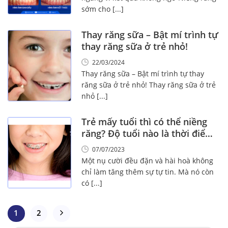
sớm cho [...]
Thay răng sữa – Bật mí trình tự
thay răng sữa ở trẻ nhỏ!
22/03/2024
Thay răng sữa – Bật mí trình tự thay
răng sữa ở trẻ nhỏ! Thay răng sữa ở trẻ
nhỏ [...]
Trẻ mấy tuổi thì có thể niềng
răng? Độ tuổi nào là thời điểm
tốt nhất để điều trị niềng răng?
07/07/2023
Một nụ cười đều đặn và hài hoà không
chỉ làm tăng thêm sự tự tin. Mà nó còn
có [...]
1
2