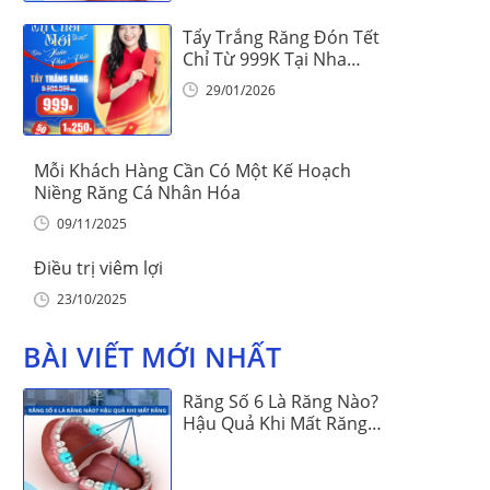
Tẩy Trắng Răng Đón Tết
Chỉ Từ 999K Tại Nha
Khoa Vinalign
29/01/2026
Mỗi Khách Hàng Cần Có Một Kế Hoạch
Niềng Răng Cá Nhân Hóa
09/11/2025
Điều trị viêm lợi
23/10/2025
BÀI VIẾT MỚI NHẤT
Răng Số 6 Là Răng Nào?
Hậu Quả Khi Mất Răng
Số 6