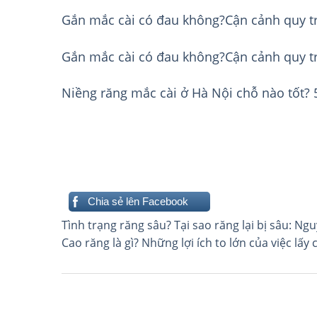
Gắn mắc cài có đau không?Cận cảnh quy t
Gắn mắc cài có đau không?Cận cảnh quy tr
Niềng răng mắc cài ở Hà Nội chỗ nào tốt? 5
Chia sẻ lên Facebook
Điều
Tình trạng răng sâu? Tại sao răng lại bị sâu: Ng
Cao răng là gì? Những lợi ích to lớn của việc lấy
hướng
bài
viết