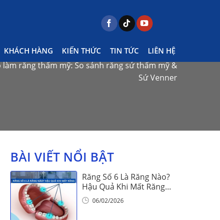
KHÁCH HÀNG
KIẾN THỨC
TIN TỨC
LIÊN HỆ
làm răng thẩm mỹ: So sánh răng sứ thẩm mỹ &
Sứ Venner
BÀI VIẾT NỔI BẬT
Răng Số 6 Là Răng Nào?
Hậu Quả Khi Mất Răng
Số 6
06/02/2026