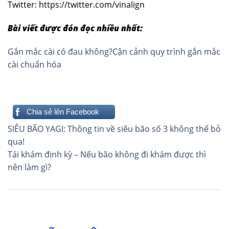
Twitter: https://twitter.com/vinalign
Bài viết được đón đọc nhiều nhất:
Gắn mắc cài có đau không?Cận cảnh quy trình gắn mắc
cài chuẩn hóa
Chia sẻ lên Facebook
Điều
SIÊU BÃO YAGI: Thông tin về siêu bão số 3 không thể bỏ
hướng
qua!
Tái khám định kỳ – Nếu bão không đi khám được thì
bài
nên làm gì?
viết