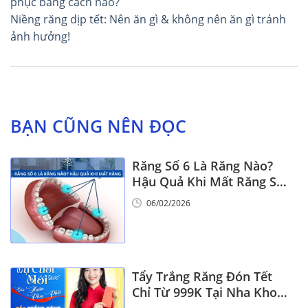
hướng
phục bằng cách nào?
Niềng răng dịp tết: Nên ăn gì & không nên ăn gì tránh
bài
ảnh hưởng!
viết
BẠN CŨNG NÊN ĐỌC
Răng Số 6 Là Răng Nào?
Hậu Quả Khi Mất Răng Số
6
06/02/2026
Tẩy Trắng Răng Đón Tết
Chỉ Từ 999K Tại Nha Khoa
Vinalign