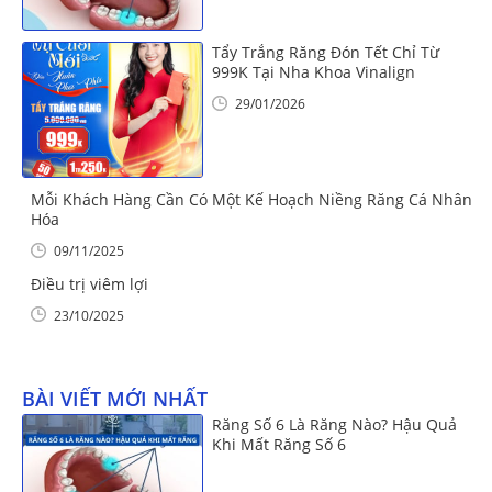
Tẩy Trắng Răng Đón Tết Chỉ Từ
999K Tại Nha Khoa Vinalign
29/01/2026
Mỗi Khách Hàng Cần Có Một Kế Hoạch Niềng Răng Cá Nhân
Hóa
09/11/2025
Điều trị viêm lợi
23/10/2025
BÀI VIẾT MỚI NHẤT
Răng Số 6 Là Răng Nào? Hậu Quả
Khi Mất Răng Số 6