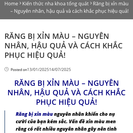
Home
Kiến thức nha khoa tổng quát
Răng bị xỉn màu
– Nguyên nhân, hậu quả và cách khắc phục hiệu quả!
RĂNG BỊ XỈN MÀU – NGUYÊN
NHÂN, HẬU QUẢ VÀ CÁCH KHẮC
PHỤC HIỆU QUẢ!
13/01/2025
14/07/2025
Posted on
RĂNG BỊ XỈN MÀU – NGUYÊN
NHÂN, HẬU QUẢ VÀ CÁCH KHẮC
PHỤC HIỆU QUẢ!
Răng bị xỉn màu
nguyên nhân khiến cho nụ
cười của bạn kém sắc. Vấn đề xỉn màu men
răng có rất nhiều nguyên nhân gây nên tình