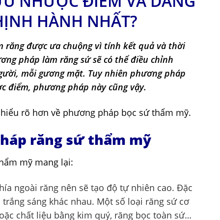
ƯU NHƯỢC ĐIỂM VÀ DÁNG
HỊNH HÀNH NHẤT?
 răng được ưa chuộng vì tính kết quả và thời
ương pháp làm răng sứ sẽ có thể điều chỉnh
người, mỗi gương mặt. Tuy nhiên phương pháp
ợc điểm, phương pháp này cũng vậy.
để hiểu rõ hơn về phương pháp bọc sứ thẩm mỹ.
pháp răng sứ thẩm mỹ
hẩm mỹ mang lại:
a ngoài răng nên sẽ tạo độ tự nhiên cao. Đặc
 trắng sáng khác nhau. Một số loại răng sứ cơ
hoặc chất liệu bằng kim quý, răng bọc toàn sứ…