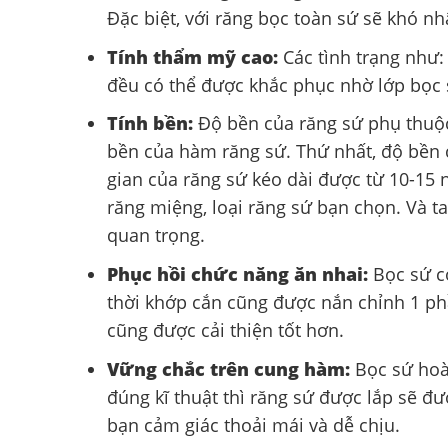
Đặc biệt, với răng bọc toàn sứ sẽ khó nhậ
Tính thẩm mỹ cao:
Các tình trạng như:
đều có thể được khắc phục nhờ lớp bọc 
Tính bền:
Độ bền của răng sứ phụ thuộc
bền của hàm răng sứ. Thứ nhất, độ bền c
gian của răng sứ kéo dài được từ 10-15
răng miệng, loại răng sứ bạn chọn. Và t
quan trọng.
Phục hồi chức năng ăn nhai:
Bọc sứ có
thời khớp cắn cũng được nắn chỉnh 1 phầ
cũng được cải thiện tốt hơn.
Vững chắc trên cung hàm:
Bọc sứ hoà
đúng kĩ thuật thì răng sứ được lắp sẽ đ
bạn cảm giác thoải mái và dễ chịu.