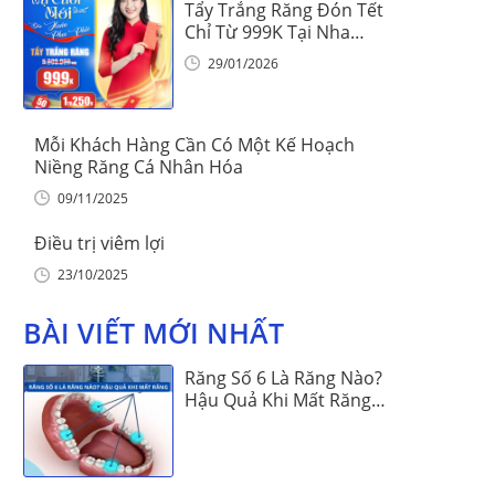
Tẩy Trắng Răng Đón Tết
Chỉ Từ 999K Tại Nha
Khoa Vinalign
29/01/2026
Mỗi Khách Hàng Cần Có Một Kế Hoạch
Niềng Răng Cá Nhân Hóa
09/11/2025
Điều trị viêm lợi
23/10/2025
BÀI VIẾT MỚI NHẤT
Răng Số 6 Là Răng Nào?
Hậu Quả Khi Mất Răng
Số 6