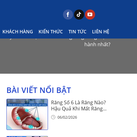
KHÁCH HÀNG
KIẾN THỨC
TIN TỨC
LIÊN HỆ
m mỹ – Ưu nhược điểm và dáng răng đang thịnh
hành nhất?
BÀI VIẾT NỔI BẬT
Răng Số 6 Là Răng Nào?
Hậu Quả Khi Mất Răng
Số 6
06/02/2026