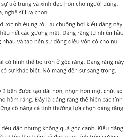
sự trẻ trung và xinh đẹp hơn cho người dùng.
, nghệ sĩ lựa chọn.
 được nhiều người ưu chuộng bởi kiểu dáng này
hầu hết các gương mặt. Dáng răng tự nhiên hầu
 nhau và tạo nên sự đồng điệu vốn có cho nụ
l có hình thể bo tròn ở góc răng. Dáng răng này
 có sự khác biệt. Nó mang đến sự sang trọng,
ở 2 bên được tạo dài hơn, nhọn hơn một chút so
ho hàm răng. Đây là dáng răng thể hiện các tính
ững cô nàng cá tính thường lựa chọn dáng răng
 đều đặn nhưng không quá góc cạnh. Kiểu dáng
i sẽ tôn lên thêm vẻ đẹp nam tính trên gương