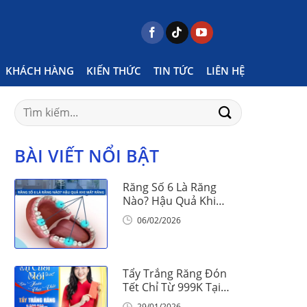
Home
Posts tagged "bài tập mewing là gì"
KHÁCH HÀNG
KIẾN THỨC
TIN TỨC
LIÊN HỆ
Search
for:
BÀI VIẾT NỔI BẬT
Răng Số 6 Là Răng
Nào? Hậu Quả Khi
Mất Răng Số 6
06/02/2026
Tẩy Trắng Răng Đón
Tết Chỉ Từ 999K Tại
Nha Khoa Vinalign
29/01/2026