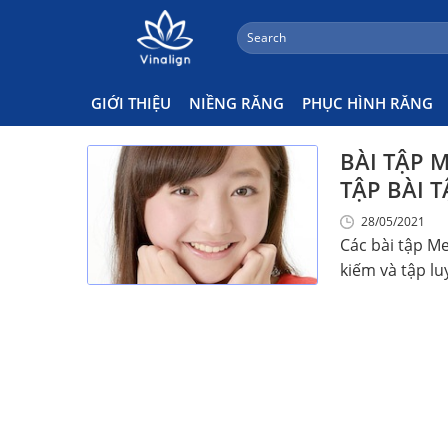
;
Search
Skip
for:
Bài Tập Mewing Là Gì
to
content
GIỚI THIỆU
NIỀNG RĂNG
PHỤC HÌNH RĂNG
BÀI TẬP 
TẬP BÀI T
28/05/2021
Các bài tập Me
kiếm và tập luy