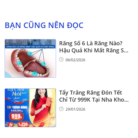
BẠN CŨNG NÊN ĐỌC
Răng Số 6 Là Răng Nào?
Hậu Quả Khi Mất Răng Số
6
06/02/2026
Tẩy Trắng Răng Đón Tết
Chỉ Từ 999K Tại Nha Khoa
Vinalign
29/01/2026