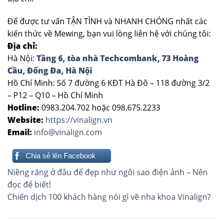
Để được tư vấn TẬN TÌNH và NHANH CHÓNG nhất các
kiến thức về Mewing, bạn vui lòng liên hệ với chúng tôi:
Địa chỉ:
Hà Nội:
Tầng 6, tòa nhà Techcombank, 73 Hoàng
Cầu, Đống Đa, Hà Nội
Hồ Chí Minh: Số 7 đường 6 KĐT Hà Đô – 118 đường 3/2
– P12 – Q10 – Hồ Chí Minh
Hotline:
0983.204.702 hoặc 098.675.2233
Website:
https://vinalign.vn
Email:
info@vinalign.com
Chia sẻ lên Facebook
Điều
Niềng răng ở đâu để đẹp như ngôi sao điện ảnh – Nên
hướng
đọc để biết!
Chiến dịch 100 khách hàng nói gì về nha khoa Vinalign?
bài
viết