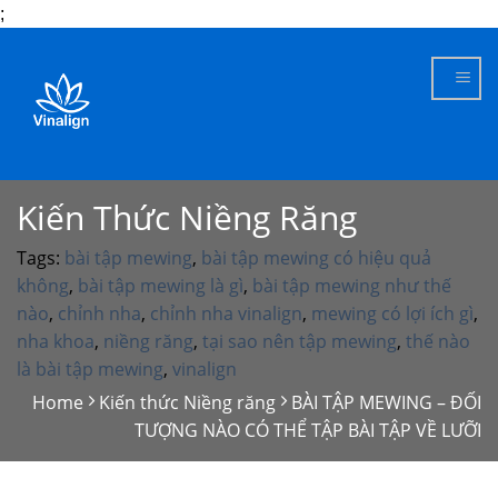
;
Skip
to
content
Kiến Thức Niềng Răng
Tags:
bài tập mewing
,
bài tập mewing có hiệu quả
không
,
bài tập mewing là gì
,
bài tập mewing như thế
nào
,
chỉnh nha
,
chỉnh nha vinalign
,
mewing có lợi ích gì
,
nha khoa
,
niềng răng
,
tại sao nên tập mewing
,
thế nào
là bài tập mewing
,
vinalign
Home
Kiến thức Niềng răng
BÀI TẬP MEWING – ĐỐI
TƯỢNG NÀO CÓ THỂ TẬP BÀI TẬP VỀ LƯỠI