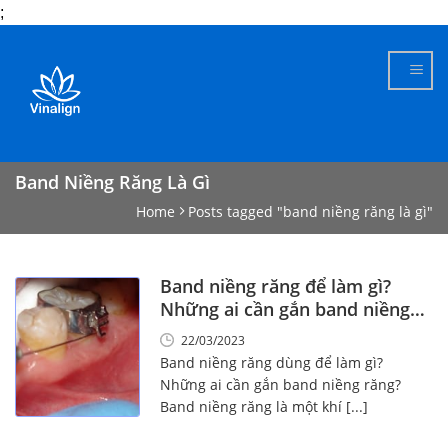
;
Skip
to
content
Band Niềng Răng Là Gì
Home
Posts tagged "band niềng răng là gì"
Band niềng răng để làm gì?
Những ai cần gắn band niềng
răng?
22/03/2023
Band niềng răng dùng để làm gì?
Những ai cần gắn band niềng răng?
Band niềng răng là một khí [...]