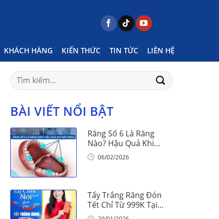
Home
Posts tagged "cách đeo niềng răng"
KHÁCH HÀNG
KIẾN THỨC
TIN TỨC
LIÊN HỆ
Search
for:
BÀI VIẾT NỔI BẬT
Răng Số 6 Là Răng
Nào? Hậu Quả Khi
Mất Răng Số 6
06/02/2026
Tẩy Trắng Răng Đón
Tết Chỉ Từ 999K Tại
Nha Khoa Vinalign
29/01/2026