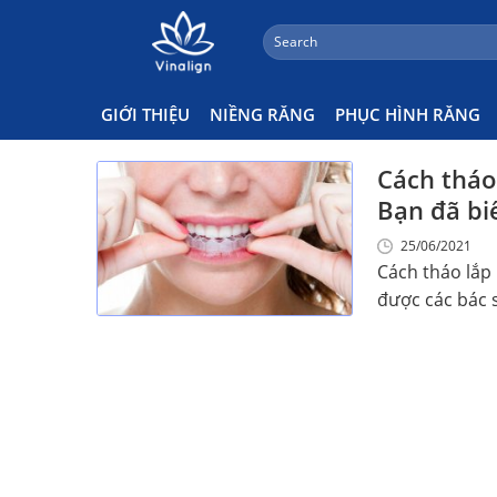
;
Search
Skip
for:
Cách Đeo Niềng Răng
to
content
GIỚI THIỆU
NIỀNG RĂNG
PHỤC HÌNH RĂNG
Cách tháo
Bạn đã bi
25/06/2021
Cách tháo lắp 
được các bác s