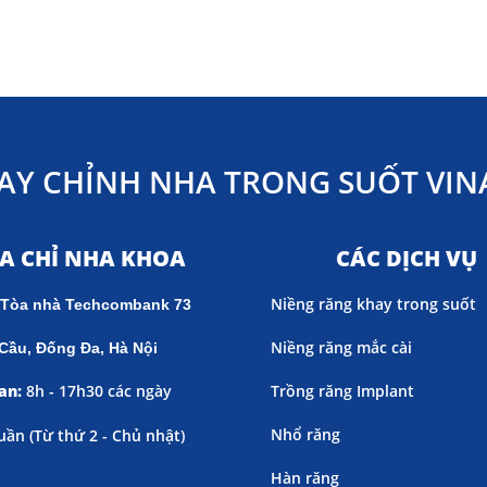
AY CHỈNH NHA TRONG SUỐT VINA
ỊA CHỈ NHA KHOA
CÁC DỊCH VỤ
Niềng răng khay trong suốt
 Tòa nhà Techcombank 73
Niềng răng mắc cài
Cầu, Đống Đa, Hà Nội
an:
8h - 17h30 các ngày
Trồng răng Implant
Nhổ răng
uần (
Từ thứ 2 - Chủ nhật)
Hàn răng