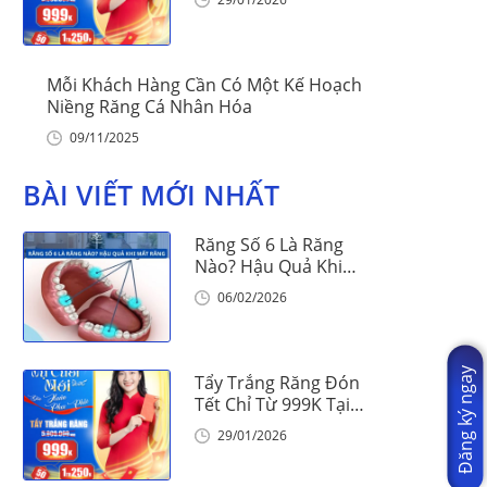
Mỗi Khách Hàng Cần Có Một Kế Hoạch
Niềng Răng Cá Nhân Hóa
09/11/2025
BÀI VIẾT MỚI NHẤT
Răng Số 6 Là Răng
Nào? Hậu Quả Khi
Mất Răng Số 6
06/02/2026
Đăng ký ngay
Tẩy Trắng Răng Đón
Tết Chỉ Từ 999K Tại
Nha Khoa Vinalign
29/01/2026