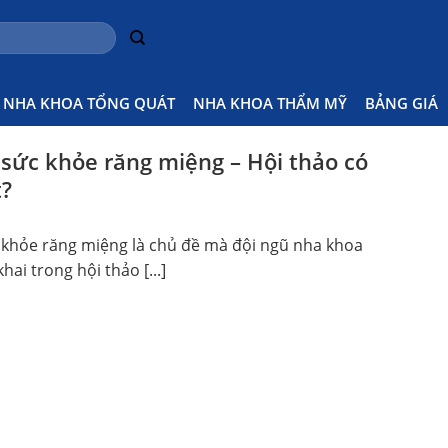
ng Là Gì
Home
Pos
NHA KHOA TỔNG QUÁT
NHA KHOA THẨM MỸ
BẢNG GIÁ
sức khỏe răng miệng – Hội thảo có
t?
khỏe răng miệng là chủ đề mà đội ngũ nha khoa
khai trong hội thảo [...]