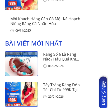
Mỗi Khách Hàng Cần Có Một Kế Hoạch
Niềng Răng Cá Nhân Hóa
09/11/2025
BÀI VIẾT MỚI NHẤT
Răng Số 6 Là Răng
Nào? Hậu Quả Khi
Mất Răng Số 6
06/02/2026
Đăng ký ngay
Tẩy Trắng Răng Đón
Tết Chỉ Từ 999K Tại
Nha Khoa Vinalign
29/01/2026