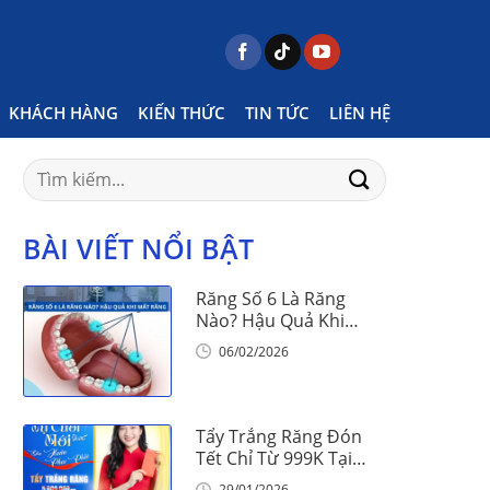
ts tagged "chăm sóc sức khỏe răng miêng là gì"
KHÁCH HÀNG
KIẾN THỨC
TIN TỨC
LIÊN HỆ
Search
for:
BÀI VIẾT NỔI BẬT
Răng Số 6 Là Răng
Nào? Hậu Quả Khi
Mất Răng Số 6
06/02/2026
Tẩy Trắng Răng Đón
Tết Chỉ Từ 999K Tại
Nha Khoa Vinalign
29/01/2026