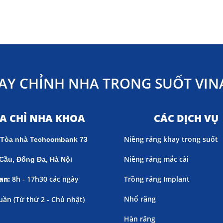
AY CHỈNH NHA TRONG SUỐT VINA
ỊA CHỈ NHA KHOA
CÁC DỊCH VỤ
Niềng răng khay trong suốt
 Tòa nhà Techcombank 73
Niềng răng mắc cài
Cầu, Đống Đa, Hà Nội
an:
8h - 17h30 các ngày
Trồng răng Implant
Nhổ răng
uần (
Từ thứ 2 - Chủ nhật)
Hàn răng