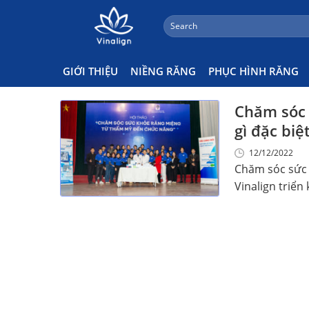
;
Search
Skip
for:
Chăm Sóc Sức Khỏe Răng Miê
to
content
GIỚI THIỆU
NIỀNG RĂNG
PHỤC HÌNH RĂNG
Chăm sóc 
gì đặc biệ
12/12/2022
Chăm sóc sức 
Vinalign triển 