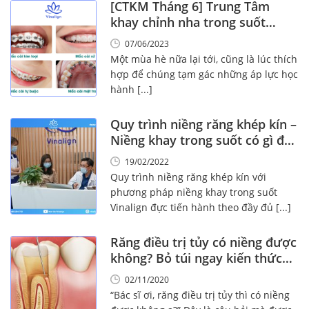
[CTKM Tháng 6] Trung Tâm
khay chỉnh nha trong suốt
Vinalign Việt Nam
07/06/2023
Một mùa hè nữa lại tới, cũng là lúc thích
hợp để chúng tạm gác những áp lực học
hành [...]
Quy trình niềng răng khép kín –
Niềng khay trong suốt có gì đặc
biệt
19/02/2022
Quy trình niềng răng khép kín với
phương pháp niềng khay trong suốt
Vinalign đực tiến hành theo đầy đủ [...]
Răng điều trị tủy có niềng được
không? Bỏ túi ngay kiến thức
Vàng này!
02/11/2020
“Bác sĩ ơi, răng điều trị tủy thì có niềng