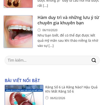
được không ạ?” Đây là câu hỏi mà được
rất [...]
Hàm duy trì và những lưu ý từ
chuyên gia khuyên bạn
06/10/2020
Như bạn biết, để có thể đạt được kết
quả mỹ mãn sau khi tháo niềng là nhờ
vào sự [...]
Search
for:
BÀI VIẾT NỔI BẬT
Răng Số 6 Là Răng Nào? Hậu Quả
Khi Mất Răng Số 6
06/02/2026