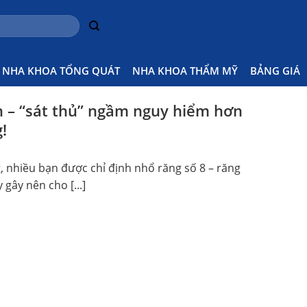
n
Ho
NHA KHOA TỔNG QUÁT
NHA KHOA THẨM MỸ
BẢNG GIÁ
 – “sát thủ” ngầm nguy hiểm hơn
!
, nhiều bạn được chỉ định nhổ răng số 8 – răng
 gây nên cho [...]