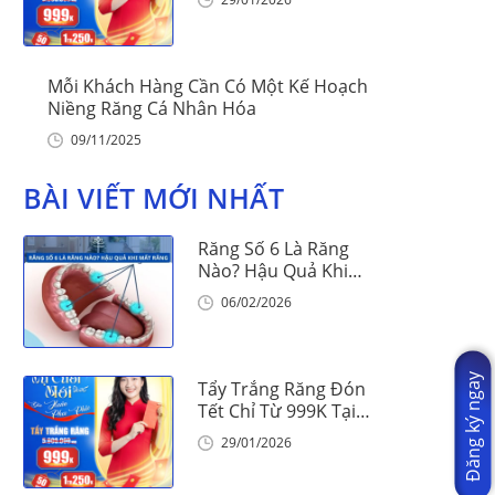
Mỗi Khách Hàng Cần Có Một Kế Hoạch
Niềng Răng Cá Nhân Hóa
09/11/2025
BÀI VIẾT MỚI NHẤT
Răng Số 6 Là Răng
Nào? Hậu Quả Khi
Mất Răng Số 6
06/02/2026
Đăng ký ngay
Tẩy Trắng Răng Đón
Tết Chỉ Từ 999K Tại
Nha Khoa Vinalign
29/01/2026