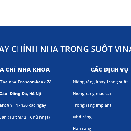
AY CHỈNH NHA TRONG SUỐT VINA
ỊA CHỈ NHA KHOA
CÁC DỊCH VỤ
Niềng răng khay trong suốt
 Tòa nhà Techcombank 73
Niềng răng mắc cài
Cầu, Đống Đa, Hà Nội
an:
8h - 17h30 các ngày
Trồng răng Implant
Nhổ răng
uần (
Từ thứ 2 - Chủ nhật)
Hàn răng