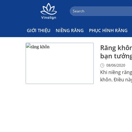
;
Search
Skip
for:
Khoa Học Nói Gì Về Răng Khô
to
content
GIỚI THIỆU
NIỀNG RĂNG
PHỤC HÌNH RĂNG
Răng khôn
bạn tưởng
08/06/2020
Khi niềng răng
khôn. Điều này