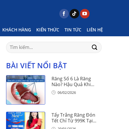
me
Posts tagged "khoa học nói gì về răng khôn"
KHÁCH HÀNG
KIẾN THỨC
TIN TỨC
LIÊN HỆ
Search
for:
BÀI VIẾT NỔI BẬT
Răng Số 6 Là Răng
Nào? Hậu Quả Khi
Mất Răng Số 6
06/02/2026
Tẩy Trắng Răng Đón
Tết Chỉ Từ 999K Tại
Nha Khoa Vinalign
29/01/2026