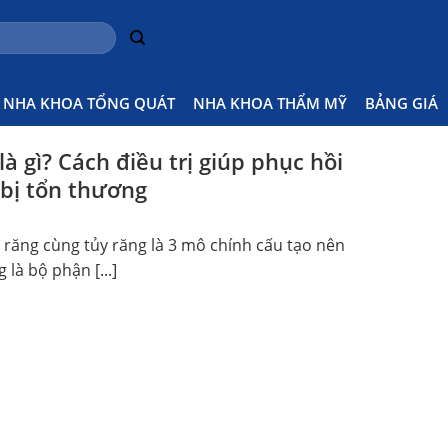
ng Không
Home
Post
NHA KHOA TỔNG QUÁT
NHA KHOA THẨM MỸ
BẢNG GIÁ
à gì? Cách điều trị giúp phục hồi
bị tổn thương
 răng cùng tủy răng là 3 mô chính cấu tạo nên
 là bộ phận [...]