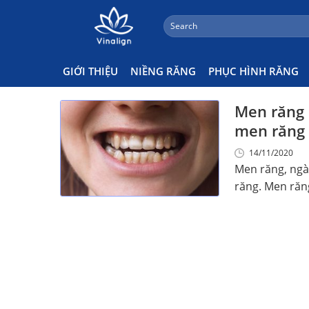
;
Search
Skip
for:
Men Răng Có Dễ Bị Tổn Thươ
to
content
GIỚI THIỆU
NIỀNG RĂNG
PHỤC HÌNH RĂNG
Men răng l
men răng 
14/11/2020
Men răng, ngà
răng. Men răng