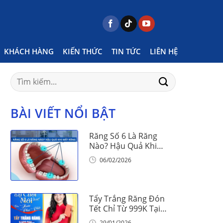
s tagged "men răng có dễ bị tổn thương không"
KHÁCH HÀNG
KIẾN THỨC
TIN TỨC
LIÊN HỆ
Search
for:
BÀI VIẾT NỔI BẬT
Răng Số 6 Là Răng
Nào? Hậu Quả Khi
Mất Răng Số 6
06/02/2026
Tẩy Trắng Răng Đón
Tết Chỉ Từ 999K Tại
Nha Khoa Vinalign
29/01/2026