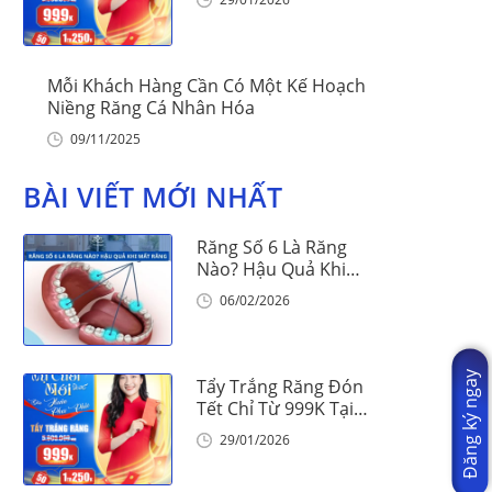
Mỗi Khách Hàng Cần Có Một Kế Hoạch
Niềng Răng Cá Nhân Hóa
09/11/2025
BÀI VIẾT MỚI NHẤT
Răng Số 6 Là Răng
Nào? Hậu Quả Khi
Mất Răng Số 6
06/02/2026
Đăng ký ngay
Tẩy Trắng Răng Đón
Tết Chỉ Từ 999K Tại
Nha Khoa Vinalign
29/01/2026