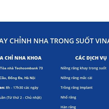
AY CHỈNH NHA TRONG SUỐT VINA
ỊA CHỈ NHA KHOA
CÁC DỊCH VỤ
Niềng răng khay trong suốt
 Tòa nhà Techcombank 73
Niềng răng mắc cài
Cầu, Đống Đa, Hà Nội
an:
8h - 17h30 các ngày
Trồng răng Implant
Nhổ răng
uần (
Từ thứ 2 - Chủ nhật)
Hàn răng