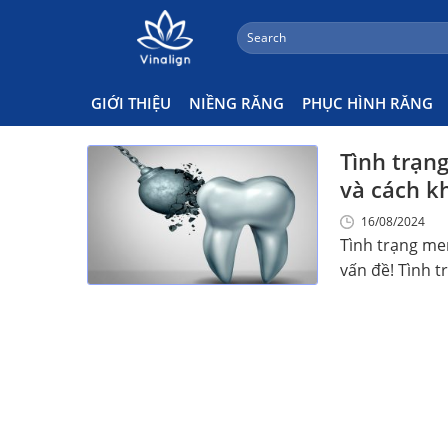
;
Search
Skip
for:
Men Răng Yếu Là Gì
to
content
GIỚI THIỆU
NIỀNG RĂNG
PHỤC HÌNH RĂNG
Tình trạn
và cách k
16/08/2024
Tình trạng me
vấn đề! Tình t