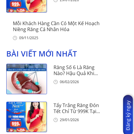
Mỗi Khách Hàng Cần Có Một Kế Hoạch
Niềng Răng Cá Nhân Hóa
09/11/2025
BÀI VIẾT MỚI NHẤT
Răng Số 6 Là Răng
Nào? Hậu Quả Khi
Mất Răng Số 6
06/02/2026
Đăng ký ngay
Tẩy Trắng Răng Đón
Tết Chỉ Từ 999K Tại
Nha Khoa Vinalign
29/01/2026