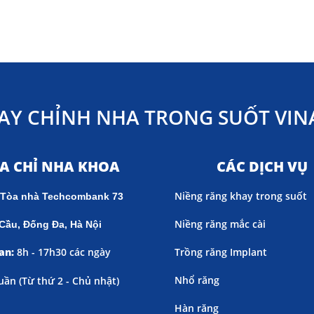
AY CHỈNH NHA TRONG SUỐT VINA
ỊA CHỈ NHA KHOA
CÁC DỊCH VỤ
Niềng răng khay trong suốt
 Tòa nhà Techcombank 73
Niềng răng mắc cài
Cầu, Đống Đa, Hà Nội
an:
8h - 17h30 các ngày
Trồng răng Implant
Nhổ răng
uần (
Từ thứ 2 - Chủ nhật)
Hàn răng