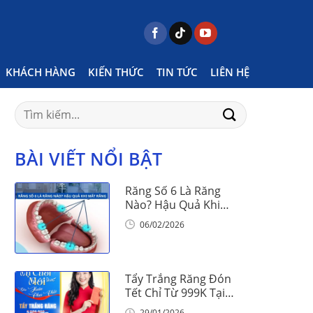
Home
Posts tagged "men răng yếu là gì"
KHÁCH HÀNG
KIẾN THỨC
TIN TỨC
LIÊN HỆ
Search
for:
BÀI VIẾT NỔI BẬT
Răng Số 6 Là Răng
Nào? Hậu Quả Khi
Mất Răng Số 6
06/02/2026
Tẩy Trắng Răng Đón
Tết Chỉ Từ 999K Tại
Nha Khoa Vinalign
29/01/2026