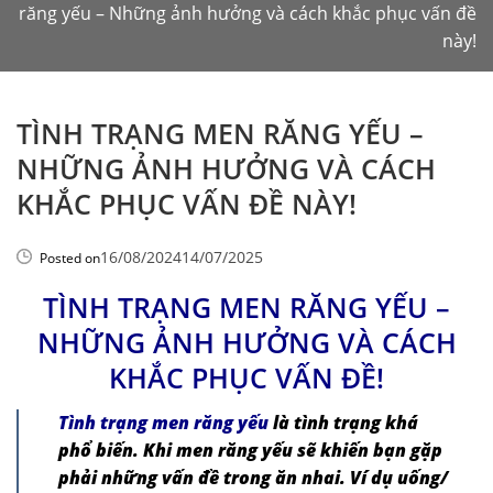
răng yếu – Những ảnh hưởng và cách khắc phục vấn đề
này!
TÌNH TRẠNG MEN RĂNG YẾU –
NHỮNG ẢNH HƯỞNG VÀ CÁCH
KHẮC PHỤC VẤN ĐỀ NÀY!
16/08/2024
14/07/2025
Posted on
TÌNH TRẠNG MEN RĂNG YẾU –
NHỮNG ẢNH HƯỞNG VÀ CÁCH
KHẮC PHỤC VẤN ĐỀ!
Tình trạng men răng yếu
là tình trạng khá
phổ biến. Khi men răng yếu sẽ khiến bạn gặp
phải những vấn đề trong ăn nhai. Ví dụ uống/