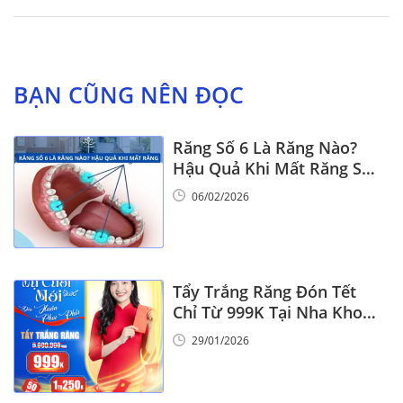
BẠN CŨNG NÊN ĐỌC
Răng Số 6 Là Răng Nào?
Hậu Quả Khi Mất Răng Số
6
06/02/2026
Tẩy Trắng Răng Đón Tết
Chỉ Từ 999K Tại Nha Khoa
Vinalign
29/01/2026