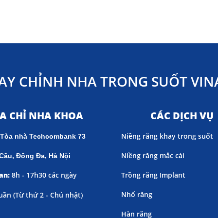
AY CHỈNH NHA TRONG SUỐT VINA
ỊA CHỈ NHA KHOA
CÁC DỊCH VỤ
Niềng răng khay trong suốt
 Tòa nhà Techcombank 73
Niềng răng mắc cài
Cầu, Đống Đa, Hà Nội
an:
8h - 17h30 các ngày
Trồng răng Implant
Nhổ răng
uần (
Từ thứ 2 - Chủ nhật)
Hàn răng