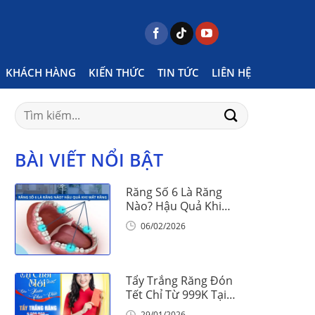
Home
Posts tagged "móc chun có đau không"
KHÁCH HÀNG
KIẾN THỨC
TIN TỨC
LIÊN HỆ
Search
for:
BÀI VIẾT NỔI BẬT
Răng Số 6 Là Răng
Nào? Hậu Quả Khi
Mất Răng Số 6
06/02/2026
Tẩy Trắng Răng Đón
Tết Chỉ Từ 999K Tại
Nha Khoa Vinalign
29/01/2026