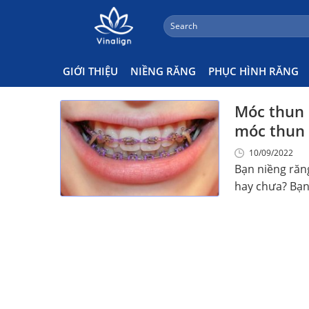
;
Search
Skip
for:
Móc Chun Có Đau Không
to
content
GIỚI THIỆU
NIỀNG RĂNG
PHỤC HÌNH RĂNG
Móc thun 
móc thun
10/09/2022
Bạn niềng răn
hay chưa? Bạn 