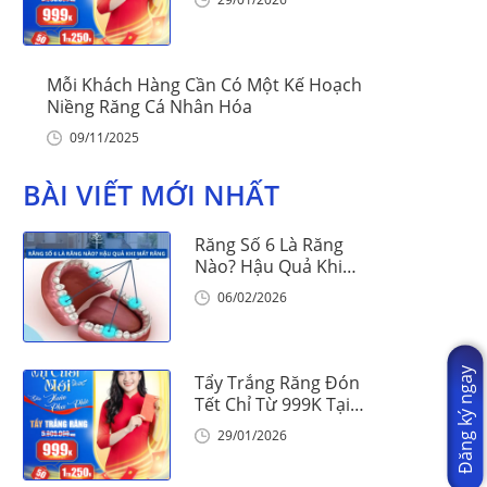
Mỗi Khách Hàng Cần Có Một Kế Hoạch
Niềng Răng Cá Nhân Hóa
09/11/2025
BÀI VIẾT MỚI NHẤT
Răng Số 6 Là Răng
Nào? Hậu Quả Khi
Mất Răng Số 6
06/02/2026
Đăng ký ngay
Tẩy Trắng Răng Đón
Tết Chỉ Từ 999K Tại
Nha Khoa Vinalign
29/01/2026