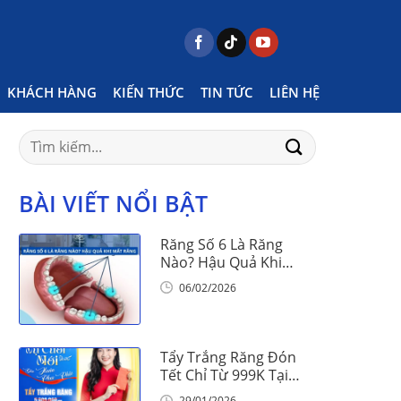
ome
Posts tagged "nên hay không nên bọc sứ"
KHÁCH HÀNG
KIẾN THỨC
TIN TỨC
LIÊN HỆ
Search
for:
BÀI VIẾT NỔI BẬT
Răng Số 6 Là Răng
Nào? Hậu Quả Khi
Mất Răng Số 6
06/02/2026
Tẩy Trắng Răng Đón
Tết Chỉ Từ 999K Tại
Nha Khoa Vinalign
29/01/2026