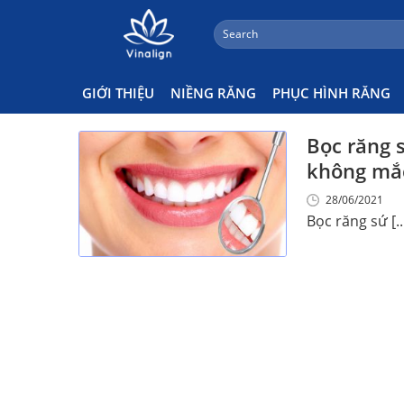
;
Search
Skip
for:
Nên Hay Không Nên Bọc Sứ
to
content
GIỚI THIỆU
NIỀNG RĂNG
PHỤC HÌNH RĂNG
Bọc răng s
không mắc
28/06/2021
Bọc răng sứ [..