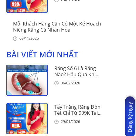
Mỗi Khách Hàng Cần Có Một Kế Hoạch
Niềng Răng Cá Nhân Hóa
09/11/2025
BÀI VIẾT MỚI NHẤT
Răng Số 6 Là Răng
Nào? Hậu Quả Khi
Mất Răng Số 6
06/02/2026
Đăng ký ngay
Tẩy Trắng Răng Đón
Tết Chỉ Từ 999K Tại
Nha Khoa Vinalign
29/01/2026