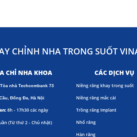
AY CHỈNH NHA TRONG SUỐT VINA
ỊA CHỈ NHA KHOA
CÁC DỊCH VỤ
Niềng răng khay trong suốt
 Tòa nhà Techcombank 73
Niềng răng mắc cài
Cầu, Đống Đa, Hà Nội
an:
8h - 17h30 các ngày
Trồng răng Implant
Nhổ răng
uần (
Từ thứ 2 - Chủ nhật)
Hàn răng