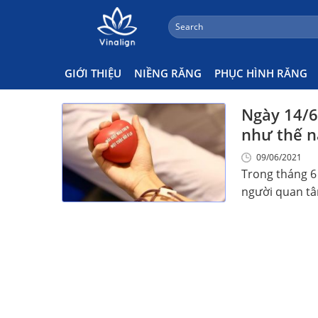
;
Search
Skip
for:
Ngày 14/6 Có Gì
to
content
GIỚI THIỆU
NIỀNG RĂNG
PHỤC HÌNH RĂNG
Ngày 14/6 
như thế n
09/06/2021
Trong tháng 6
người quan tâm