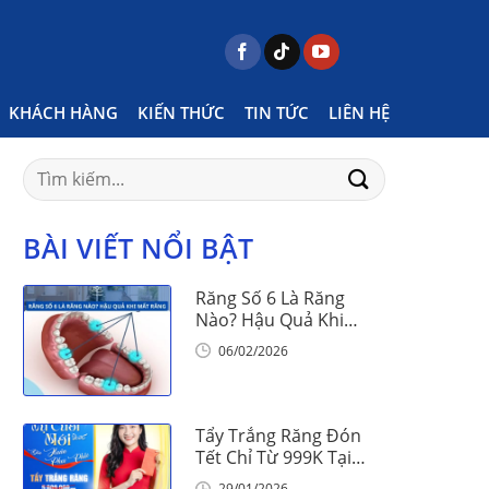
Home
Posts tagged "ngày 14/6 có gì"
KHÁCH HÀNG
KIẾN THỨC
TIN TỨC
LIÊN HỆ
Search
for:
BÀI VIẾT NỔI BẬT
Răng Số 6 Là Răng
Nào? Hậu Quả Khi
Mất Răng Số 6
06/02/2026
Tẩy Trắng Răng Đón
Tết Chỉ Từ 999K Tại
Nha Khoa Vinalign
29/01/2026