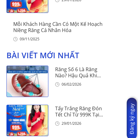
Mỗi Khách Hàng Cần Có Một Kế Hoạch
Niềng Răng Cá Nhân Hóa
09/11/2025
BÀI VIẾT MỚI NHẤT
Răng Số 6 Là Răng
Nào? Hậu Quả Khi
Mất Răng Số 6
06/02/2026
Đăng ký ngay
Tẩy Trắng Răng Đón
Tết Chỉ Từ 999K Tại
Nha Khoa Vinalign
29/01/2026