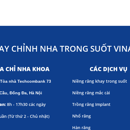
AY CHỈNH NHA TRONG SUỐT VINA
ỊA CHỈ NHA KHOA
CÁC DỊCH VỤ
Niềng răng khay trong suốt
 Tòa nhà Techcombank 73
Niềng răng mắc cài
Cầu, Đống Đa, Hà Nội
an:
8h - 17h30 các ngày
Trồng răng Implant
Nhổ răng
uần (
Từ thứ 2 - Chủ nhật)
Hàn răng