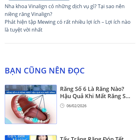
Điều
Nha khoa Vinalign có những dịch vụ gì? Tại sao nên
hướng
niềng răng Vinalign?
Phát hiện tập Mewing có rất nhiều lợi ích – Lợi ích nào
bài
là tuyệt vời nhất
viết
BẠN CŨNG NÊN ĐỌC
Răng Số 6 Là Răng Nào?
Hậu Quả Khi Mất Răng Số
6
06/02/2026
Tẩy Trắng Răng Đón Tết