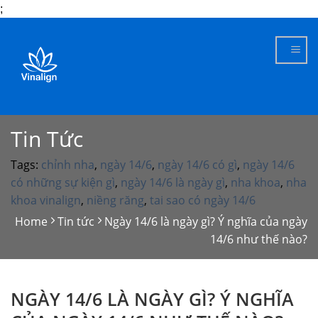
;
Skip
to
content
Tin Tức
Tags:
chỉnh nha
,
ngày 14/6
,
ngày 14/6 có gì
,
ngày 14/6
có những sự kiện gì
,
ngày 14/6 là ngày gì
,
nha khoa
,
nha
khoa vinalign
,
niềng răng
,
tai sao có ngày 14/6
Home
Tin tức
Ngày 14/6 là ngày gì? Ý nghĩa của ngày
14/6 như thế nào?
NGÀY 14/6 LÀ NGÀY GÌ? Ý NGHĨA