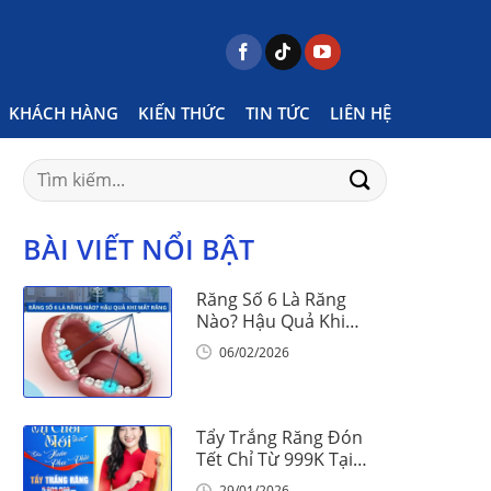
Home
Posts tagged "ngày lễ tháng 10 có gì \"
KHÁCH HÀNG
KIẾN THỨC
TIN TỨC
LIÊN HỆ
Search
for:
BÀI VIẾT NỔI BẬT
Răng Số 6 Là Răng
Nào? Hậu Quả Khi
Mất Răng Số 6
06/02/2026
Tẩy Trắng Răng Đón
Tết Chỉ Từ 999K Tại
Nha Khoa Vinalign
29/01/2026