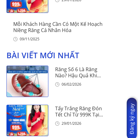
Mỗi Khách Hàng Cần Có Một Kế Hoạch
Niềng Răng Cá Nhân Hóa
09/11/2025
BÀI VIẾT MỚI NHẤT
Răng Số 6 Là Răng
Nào? Hậu Quả Khi
Mất Răng Số 6
06/02/2026
Đăng ký ngay
Tẩy Trắng Răng Đón
Tết Chỉ Từ 999K Tại
Nha Khoa Vinalign
29/01/2026