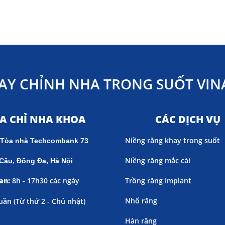
AY CHỈNH NHA TRONG SUỐT VINA
ỊA CHỈ NHA KHOA
CÁC DỊCH VỤ
Niềng răng khay trong suốt
 Tòa nhà Techcombank 73
Niềng răng mắc cài
Cầu, Đống Đa, Hà Nội
an:
8h - 17h30 các ngày
Trồng răng Implant
Nhổ răng
uần (
Từ thứ 2 - Chủ nhật)
Hàn răng