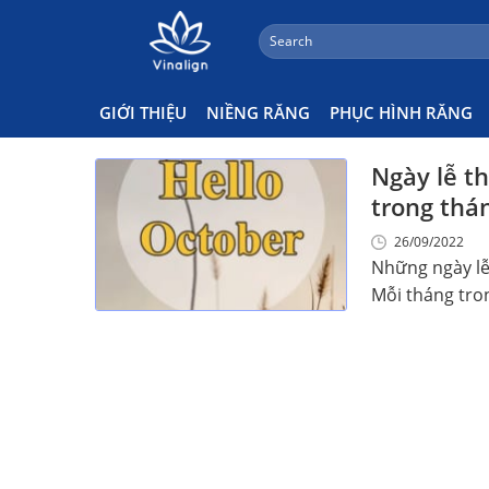
;
Search
Skip
for:
Ngày Lễ Tháng 10 Có Gì \
to
content
GIỚI THIỆU
NIỀNG RĂNG
PHỤC HÌNH RĂNG
Ngày lễ t
trong thá
26/09/2022
Những ngày lễ 
Mỗi tháng tron