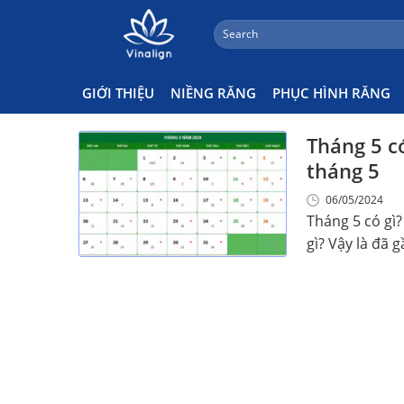
;
Search
Skip
for:
Ngày Lễ Tháng 5
to
content
GIỚI THIỆU
NIỀNG RĂNG
PHỤC HÌNH RĂNG
Tháng 5 c
tháng 5
06/05/2024
Tháng 5 có gì
gì? Vậy là đã gầ