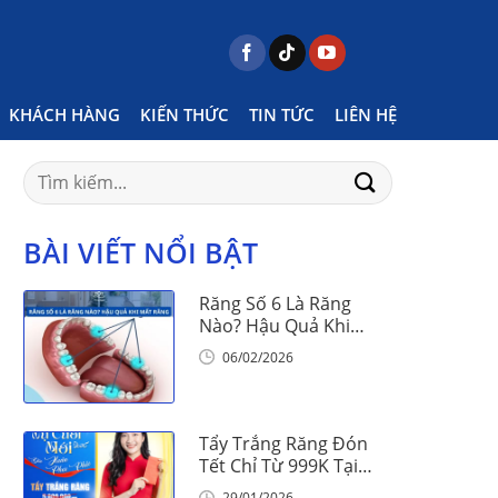
Home
Posts tagged "ngày lễ tháng 5"
KHÁCH HÀNG
KIẾN THỨC
TIN TỨC
LIÊN HỆ
Search
for:
BÀI VIẾT NỔI BẬT
Răng Số 6 Là Răng
Nào? Hậu Quả Khi
Mất Răng Số 6
06/02/2026
Tẩy Trắng Răng Đón
Tết Chỉ Từ 999K Tại
Nha Khoa Vinalign
29/01/2026