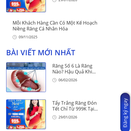
Mỗi Khách Hàng Cần Có Một Kế Hoạch
Niềng Răng Cá Nhân Hóa
09/11/2025
BÀI VIẾT MỚI NHẤT
Răng Số 6 Là Răng
Nào? Hậu Quả Khi
Mất Răng Số 6
06/02/2026
Đăng ký ngay
Tẩy Trắng Răng Đón
Tết Chỉ Từ 999K Tại
Nha Khoa Vinalign
29/01/2026