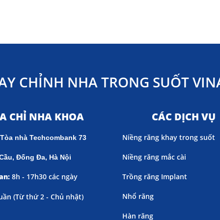
AY CHỈNH NHA TRONG SUỐT VINA
ỊA CHỈ NHA KHOA
CÁC DỊCH VỤ
Niềng răng khay trong suốt
 Tòa nhà Techcombank 73
Niềng răng mắc cài
Cầu, Đống Đa, Hà Nội
an:
8h - 17h30 các ngày
Trồng răng Implant
Nhổ răng
uần (
Từ thứ 2 - Chủ nhật)
Hàn răng