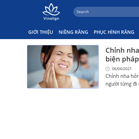
;
Search
Skip
for:
Nguyên Nhân Chỉnh Nha Hỏn
to
content
GIỚI THIỆU
NIỀNG RĂNG
PHỤC HÌNH RĂNG
Chỉnh nha
biện pháp
06/04/2021
Chỉnh nha hỏn
người từng đi n