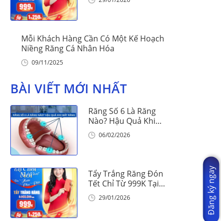
Mỗi Khách Hàng Cần Có Một Kế Hoạch
Niềng Răng Cá Nhân Hóa
09/11/2025
BÀI VIẾT MỚI NHẤT
Răng Số 6 Là Răng
Nào? Hậu Quả Khi
Mất Răng Số 6
06/02/2026
Đăng ký ngay
Tẩy Trắng Răng Đón
Tết Chỉ Từ 999K Tại
Nha Khoa Vinalign
29/01/2026