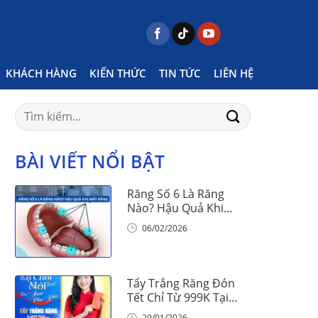
me
Posts tagged "nguyên nhân chỉnh nha hỏng"
KHÁCH HÀNG
KIẾN THỨC
TIN TỨC
LIÊN HỆ
Search
for:
BÀI VIẾT NỔI BẬT
Răng Số 6 Là Răng
Nào? Hậu Quả Khi
Mất Răng Số 6
06/02/2026
Tẩy Trắng Răng Đón
Tết Chỉ Từ 999K Tại
Nha Khoa Vinalign
29/01/2026