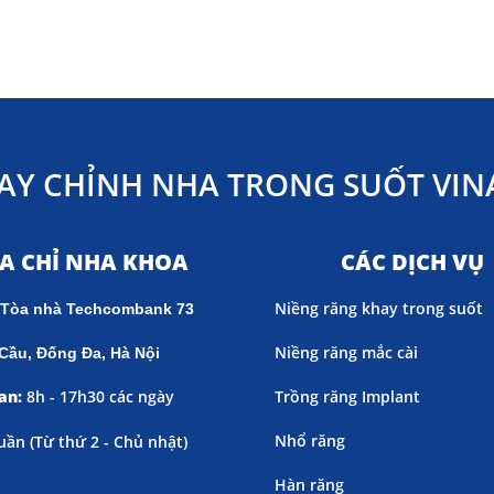
AY CHỈNH NHA TRONG SUỐT VINA
ỊA CHỈ NHA KHOA
CÁC DỊCH VỤ
Niềng răng khay trong suốt
 Tòa nhà Techcombank 73
Niềng răng mắc cài
Cầu, Đống Đa, Hà Nội
an:
8h - 17h30 các ngày
Trồng răng Implant
Nhổ răng
uần (
Từ thứ 2 - Chủ nhật)
Hàn răng