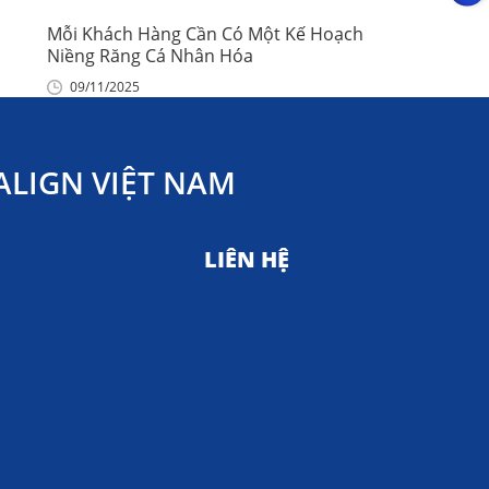
Mỗi Khách Hàng Cần Có Một Kế Hoạch
Niềng Răng Cá Nhân Hóa
09/11/2025
LIGN VIỆT NAM
LIÊN HỆ