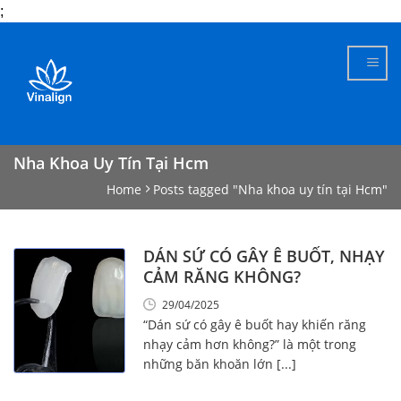
;
Skip
to
content
Nha Khoa Uy Tín Tại Hcm
Home
Posts tagged "Nha khoa uy tín tại Hcm"
DÁN SỨ CÓ GÂY Ê BUỐT, NHẠY
CẢM RĂNG KHÔNG?
29/04/2025
“Dán sứ có gây ê buốt hay khiến răng
nhạy cảm hơn không?” là một trong
những băn khoăn lớn [...]