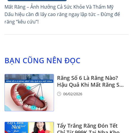
Điều
Mất Răng – Ảnh Hưởng Cả Sức Khỏe Và Thẩm Mỹ
hướng
Dấu hiệu cần đi lấy cao răng ngay lập tức – Đừng để
răng “kêu cứu”!
bài
viết
BẠN CŨNG NÊN ĐỌC
Răng Số 6 Là Răng Nào?
Hậu Quả Khi Mất Răng Số
6
06/02/2026
Tẩy Trắng Răng Đón Tết
Chỉ Từ 999K Tại Nha Khoa