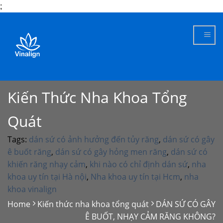
;
Skip
to
content
Kiến Thức Nha Khoa Tổng
Quát
Tags:
dán sứ có ảnh hưởng đến tủy răng
,
dán sứ có gây
ê buốt răng
,
dán sứ có gây hỏng men răng
,
dán sứ có
khiến răng nhạy cảm
,
khi nào có chỉ định dán sứ
,
nha
khoa uy tín tại Hà nội
,
Nha khoa uy tín tại Hcm
,
nha
khoa vinalign
Home
Kiến thức nha khoa tổng quát
DÁN SỨ CÓ GÂY
Ê BUỐT, NHẠY CẢM RĂNG KHÔNG?