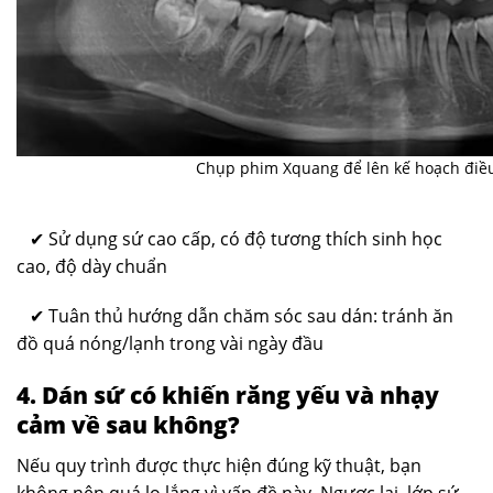
Chụp phim Xquang để lên kế hoạch điều
✔ Sử dụng sứ cao cấp, có độ tương thích sinh học
cao, độ dày chuẩn
✔ Tuân thủ hướng dẫn chăm sóc sau dán: tránh ăn
đồ quá nóng/lạnh trong vài ngày đầu
4. Dán sứ có khiến răng yếu và nhạy
cảm về sau không?
Nếu quy trình được thực hiện đúng kỹ thuật, bạn
không nên quá lo lắng vì vấn đề này. Ngược lại, lớp sứ