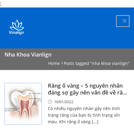
;
Skip
to
content
Nha Khoa Vianlign
Home
Posts tagged "nha khoa vianlign"
Răng ố vàng – 5 nguyên nhân
đáng sợ gây nên vấn đề về răng
bị ố vàng!
10/01/2022
Có nhiều nguyên nhân gây nên tình
trạng răng của bạn bị tình trạng xỉn
màu. Khi răng ố vàng [...]