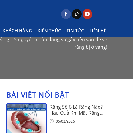
KHÁCH HÀNG
KIẾN THỨC
TIN TỨC
LIÊN HỆ
àng – 5 nguyên nhân đáng sợ gây nên vấn đề về
răng bị ố vàng!
BÀI VIẾT NỔI BẬT
Răng Số 6 Là Răng Nào?
Hậu Quả Khi Mất Răng
Số 6
06/02/2026