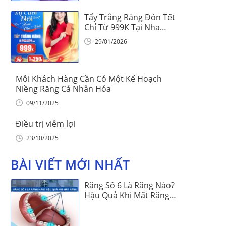
Tẩy Trắng Răng Đón Tết
Chỉ Từ 999K Tại Nha
Khoa Vinalign
29/01/2026
Mỗi Khách Hàng Cần Có Một Kế Hoạch
Niềng Răng Cá Nhân Hóa
09/11/2025
Điều trị viêm lợi
23/10/2025
BÀI VIẾT MỚI NHẤT
Răng Số 6 Là Răng Nào?
Hậu Quả Khi Mất Răng
Số 6