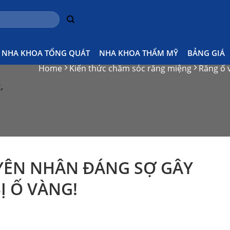
g
NHA KHOA TỔNG QUÁT
NHA KHOA THẨM MỸ
BẢNG GIÁ
Home
Kiến thức chăm sóc răng miệng
Răng ố v
g
,
YÊN NHÂN ĐÁNG SỢ GÂY
Ị Ố VÀNG!