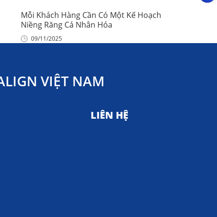
Mỗi Khách Hàng Cần Có Một Kế Hoạch
Niềng Răng Cá Nhân Hóa
09/11/2025
LIGN VIỆT NAM
LIÊN HỆ