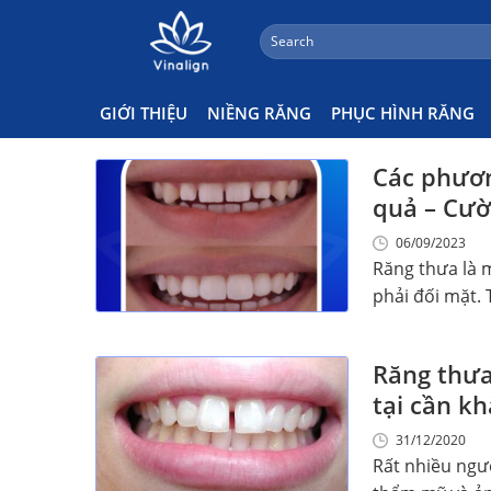
;
Search
Skip
for:
Niềng Răng Khắc Phục Răng 
to
content
GIỚI THIỆU
NIỀNG RĂNG
PHỤC HÌNH RĂNG
Các phươn
quả – Cườ
06/09/2023
Răng thưa là 
phải đối mặt. T
Răng thưa
tại cần k
31/12/2020
Rất nhiều ngư