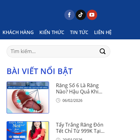
Posts tagged "Niềng răng khắc phục răng thưa"
KHÁCH HÀNG
KIẾN THỨC
TIN TỨC
LIÊN HỆ
Search
for:
BÀI VIẾT NỔI BẬT
Răng Số 6 Là Răng
Nào? Hậu Quả Khi
Mất Răng Số 6
06/02/2026
Tẩy Trắng Răng Đón
Tết Chỉ Từ 999K Tại
Nha Khoa Vinalign
29/01/2026