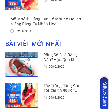
Mỗi Khách Hàng Cần Có Một Kế Hoạch
Niềng Răng Cá Nhân Hóa
09/11/2025
BÀI VIẾT MỚI NHẤT
Răng Số 6 Là Răng
Nào? Hậu Quả Khi
Mất Răng Số 6
06/02/2026
Đăng ký ngay
Tẩy Trắng Răng Đón
Tết Chỉ Từ 999K Tại
Nha Khoa Vinalign
29/01/2026