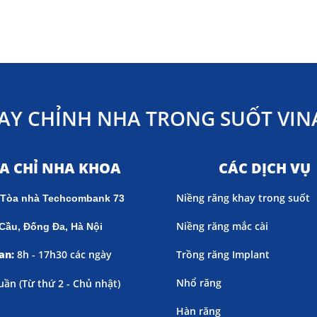
AY CHỈNH NHA TRONG SUỐT VINA
ỊA CHỈ NHA KHOA
CÁC DỊCH VỤ
Niềng răng khay trong suốt
 Tòa nhà Techcombank 73
Niềng răng mắc cài
Cầu, Đống Đa, Hà Nội
an:
8h - 17h30 các ngày
Trồng răng Implant
Nhổ răng
uần (
Từ thứ 2 - Chủ nhật)
Hàn răng