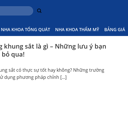
u Quả Ra Sao
Home
Posts t
NHA KHOA TỔNG QUÁT
NHA KHOA THẨM MỸ
BẢNG GIÁ
g khung sắt là gì – Những lưu ý bạn
 bỏ qua!
ung sắt có thực sự tốt hay không? Những trường
ử dụng phương pháp chỉnh [...]