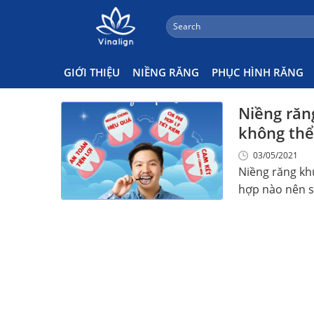
;
Search
Skip
for:
Niềng Răng Khung Sắt Có Hiệ
to
content
GIỚI THIỆU
NIỀNG RĂNG
PHỤC HÌNH RĂNG
Niềng răn
không thể
03/05/2021
Niềng răng kh
hợp nào nên s