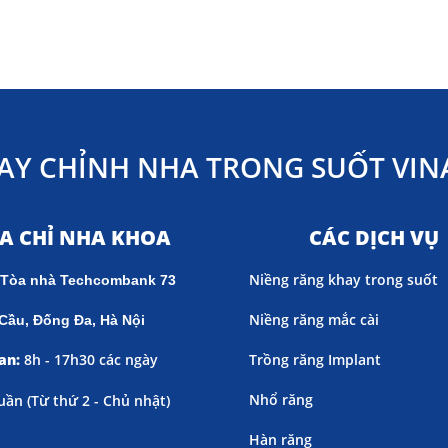
AY CHỈNH NHA TRONG SUỐT VINA
ỊA CHỈ NHA KHOA
CÁC DỊCH VỤ
Niềng răng khay trong suốt
 Tòa nhà Techcombank 73
Niềng răng mắc cài
Cầu, Đống Đa, Hà Nội
an:
8h - 17h30 các ngày
Trồng răng Implant
Nhổ răng
uần (
Từ thứ 2 - Chủ nhật)
Hàn răng