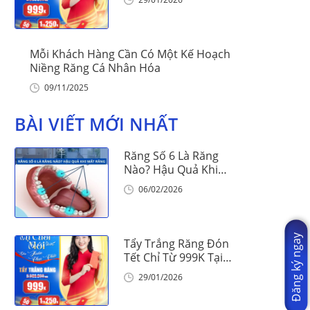
Mỗi Khách Hàng Cần Có Một Kế Hoạch
Niềng Răng Cá Nhân Hóa
09/11/2025
BÀI VIẾT MỚI NHẤT
Răng Số 6 Là Răng
Nào? Hậu Quả Khi
Mất Răng Số 6
06/02/2026
Đăng ký ngay
Tẩy Trắng Răng Đón
Tết Chỉ Từ 999K Tại
Nha Khoa Vinalign
29/01/2026