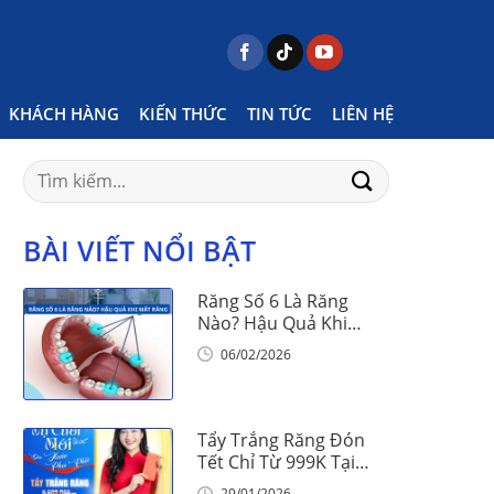
agged "niềng răng khung sắt có hiệu quả ra sao"
KHÁCH HÀNG
KIẾN THỨC
TIN TỨC
LIÊN HỆ
Search
for:
BÀI VIẾT NỔI BẬT
Răng Số 6 Là Răng
Nào? Hậu Quả Khi
Mất Răng Số 6
06/02/2026
Tẩy Trắng Răng Đón
Tết Chỉ Từ 999K Tại
Nha Khoa Vinalign
29/01/2026