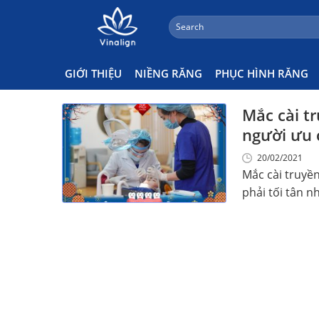
;
Search
Skip
for:
Niềng Răng Mắc Cài Truyền T
to
content
GIỚI THIỆU
NIỀNG RĂNG
PHỤC HÌNH RĂNG
Mắc cài t
người ưu 
20/02/2021
Mắc cài truyề
phải tối tân nh