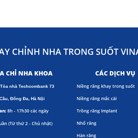
AY CHỈNH NHA TRONG SUỐT VINA
ỊA CHỈ NHA KHOA
CÁC DỊCH VỤ
Niềng răng khay trong suốt
 Tòa nhà Techcombank 73
Niềng răng mắc cài
Cầu, Đống Đa, Hà Nội
an:
8h - 17h30 các ngày
Trồng răng Implant
Nhổ răng
uần (
Từ thứ 2 - Chủ nhật)
Hàn răng