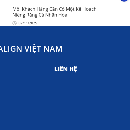
Mỗi Khách Hàng Cần Có Một Kế Hoạch
Niềng Răng Cá Nhân Hóa
09/11/2025
LIGN VIỆT NAM
LIÊN HỆ