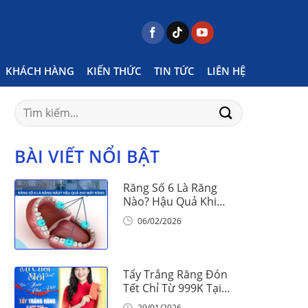
Posts tagged "niềng răng mắc cài truyền thống"
KHÁCH HÀNG
KIẾN THỨC
TIN TỨC
LIÊN HỆ
Search
for:
BÀI VIẾT NỔI BẬT
Răng Số 6 Là Răng
Nào? Hậu Quả Khi
Mất Răng Số 6
06/02/2026
Tẩy Trắng Răng Đón
Tết Chỉ Từ 999K Tại
Nha Khoa Vinalign
29/01/2026