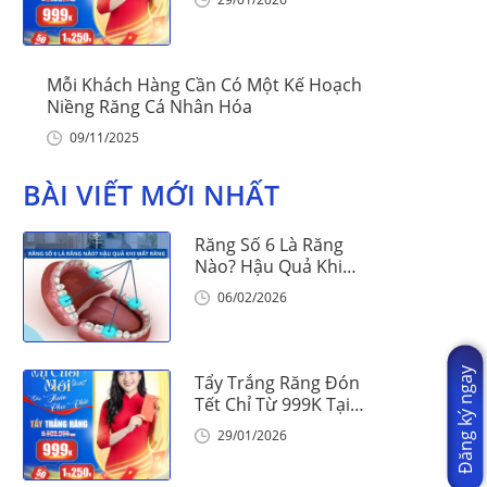
Mỗi Khách Hàng Cần Có Một Kế Hoạch
Niềng Răng Cá Nhân Hóa
09/11/2025
BÀI VIẾT MỚI NHẤT
Răng Số 6 Là Răng
Nào? Hậu Quả Khi
Mất Răng Số 6
06/02/2026
Đăng ký ngay
Tẩy Trắng Răng Đón
Tết Chỉ Từ 999K Tại
Nha Khoa Vinalign
29/01/2026