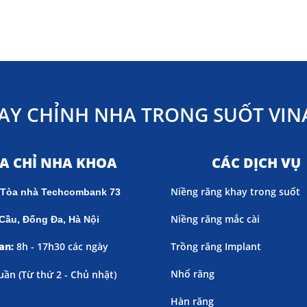
AY CHỈNH NHA TRONG SUỐT VINA
ỊA CHỈ NHA KHOA
CÁC DỊCH VỤ
Niềng răng khay trong suốt
 Tòa nhà Techcombank 73
Niềng răng mắc cài
Cầu, Đống Đa, Hà Nội
an:
8h - 17h30 các ngày
Trồng răng Implant
Nhổ răng
uần (
Từ thứ 2 - Chủ nhật)
Hàn răng