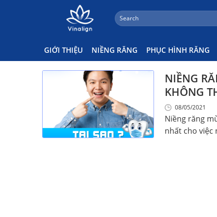
;
Search
Skip
for:
Niềng Răng Mùa Dịch Có Gì
to
content
GIỚI THIỆU
NIỀNG RĂNG
PHỤC HÌNH RĂNG
NIỀNG RĂ
KHÔNG TH
08/05/2021
Niềng răng mù
nhất cho việc n