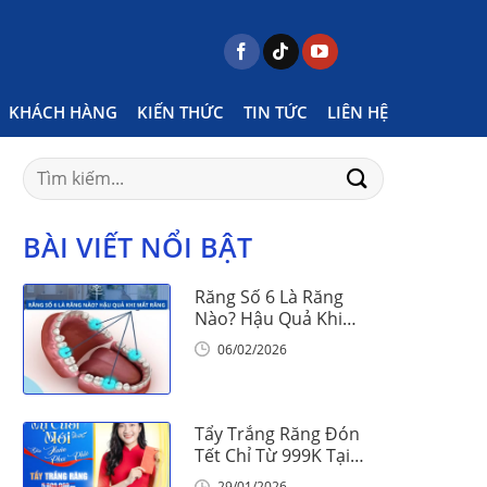
Home
Posts tagged "niềng răng mùa dịch có gì"
KHÁCH HÀNG
KIẾN THỨC
TIN TỨC
LIÊN HỆ
Search
for:
BÀI VIẾT NỔI BẬT
Răng Số 6 Là Răng
Nào? Hậu Quả Khi
Mất Răng Số 6
06/02/2026
Tẩy Trắng Răng Đón
Tết Chỉ Từ 999K Tại
Nha Khoa Vinalign
29/01/2026