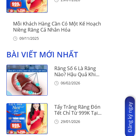
Mỗi Khách Hàng Cần Có Một Kế Hoạch
Niềng Răng Cá Nhân Hóa
09/11/2025
BÀI VIẾT MỚI NHẤT
Răng Số 6 Là Răng
Nào? Hậu Quả Khi
Mất Răng Số 6
06/02/2026
Đăng ký ngay
Tẩy Trắng Răng Đón
Tết Chỉ Từ 999K Tại
Nha Khoa Vinalign
29/01/2026