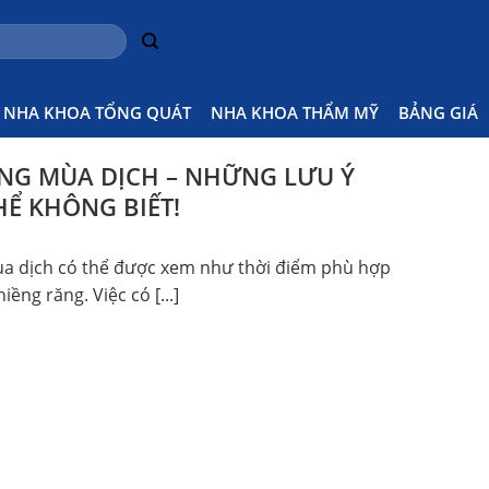
NHA KHOA TỔNG QUÁT
NHA KHOA THẨM MỸ
BẢNG GIÁ
NG MÙA DỊCH – NHỮNG LƯU Ý
Ể KHÔNG BIẾT!
a dịch có thể được xem như thời điểm phù hợp
iềng răng. Việc có [...]