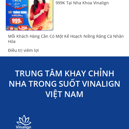
999K Tại Nha Khoa Vinalign
Mỗi Khách Hàng Cần Có Một Kế Hoạch Niềng Răng Cá Nhân
Hóa
Điều trị viêm lợi
TRUNG TÂM KHAY CHỈNH
NHA TRONG SUỐT VINALIGN
VIỆT NAM