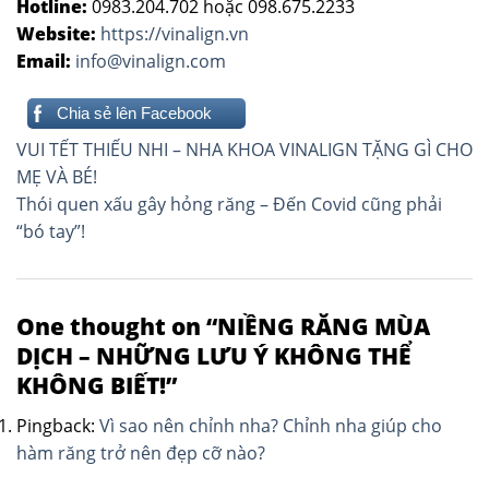
Hotline:
0983.204.702 hoặc 098.675.2233
Website:
https://vinalign.vn
Email:
info@vinalign.com
Chia sẻ lên Facebook
Điều
VUI TẾT THIẾU NHI – NHA KHOA VINALIGN TẶNG GÌ CHO
hướng
MẸ VÀ BÉ!
Thói quen xấu gây hỏng răng – Đến Covid cũng phải
bài
“bó tay”!
viết
One thought on “
NIỀNG RĂNG MÙA
DỊCH – NHỮNG LƯU Ý KHÔNG THỂ
KHÔNG BIẾT!
”
Pingback:
Vì sao nên chỉnh nha? Chỉnh nha giúp cho
hàm răng trở nên đẹp cỡ nào?