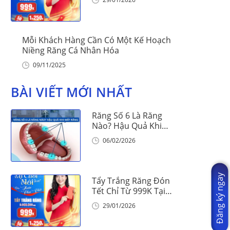
Mỗi Khách Hàng Cần Có Một Kế Hoạch
Niềng Răng Cá Nhân Hóa
09/11/2025
BÀI VIẾT MỚI NHẤT
Răng Số 6 Là Răng
Nào? Hậu Quả Khi
Mất Răng Số 6
06/02/2026
Đăng ký ngay
Tẩy Trắng Răng Đón
Tết Chỉ Từ 999K Tại
Nha Khoa Vinalign
29/01/2026