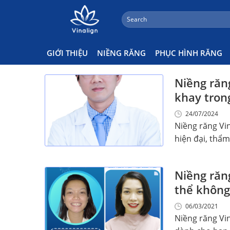
;
Search
Skip
for:
Niềng Răng Vinalign Có Tốt K
to
content
GIỚI THIỆU
NIỀNG RĂNG
PHỤC HÌNH RĂNG
Niềng răn
khay tron
24/07/2024
Niềng răng Vi
hiện đại, thẩm
Niềng răn
thể không 
06/03/2021
Niềng răng Vin