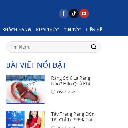
Posts tagged "niềng răng vinalign có tốt không"
KHÁCH HÀNG
KIẾN THỨC
TIN TỨC
LIÊN HỆ
Search
for:
BÀI VIẾT NỔI BẬT
Răng Số 6 Là Răng
Nào? Hậu Quả Khi
Mất Răng Số 6
06/02/2026
Tẩy Trắng Răng Đón
Tết Chỉ Từ 999K Tại
Nha Khoa Vinalign
29/01/2026