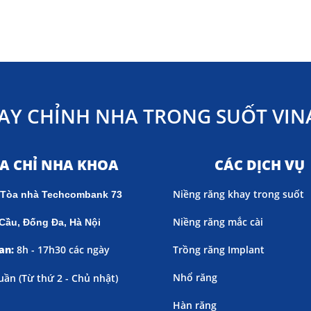
AY CHỈNH NHA TRONG SUỐT VINA
ỊA CHỈ NHA KHOA
CÁC DỊCH VỤ
Niềng răng khay trong suốt
 Tòa nhà Techcombank 73
Niềng răng mắc cài
Cầu, Đống Đa, Hà Nội
an:
8h - 17h30 các ngày
Trồng răng Implant
Nhổ răng
uần (
Từ thứ 2 - Chủ nhật)
Hàn răng