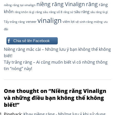
răng
niềng răng Vinalign
răng
niềng răng tại vinalign
khôn
sâu răng
răng sâu
răng số 8
răng khôn là gì
răng sứ
sâu răng là gì
vinalign
veneer
viêm lợi
Tẩy trắng răng
ưu
vệ sinh răng miệng
đãi
Chia sẻ lên Facebook
Điều
Niềng răng mắc cài – Những lưu ý bạn không thể không
hướng
biết!
Tẩy trắng răng – Ai cũng muốn biết vì có những thông
bài
tin “nóng” này!
viết
One thought on “
Niềng răng Vinalign
và những điều bạn không thể không
biết!
”
Pingback:
Khay niềng răng - Những lưu ý khi sử dụng