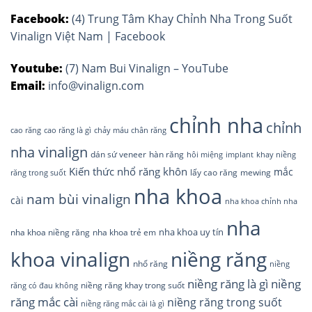
Facebook:
(4) Trung Tâm Khay Chỉnh Nha Trong Suốt
Vinalign Việt Nam | Facebook
Youtube:
(7) Nam Bui Vinalign – YouTube
Email:
info@vinalign.com
chỉnh nha
chỉnh
cao răng
cao răng là gì
chảy máu chân răng
nha vinalign
dán sứ veneer
hàn răng
hôi miệng
implant
khay niềng
Kiến thức nhổ răng khôn
mắc
lấy cao răng
răng trong suốt
mewing
nha khoa
nam bùi vinalign
cài
nha khoa chỉnh nha
nha
nha khoa uy tín
nha khoa niềng răng
nha khoa trẻ em
khoa vinalign
niềng răng
nhổ răng
niềng
niềng răng là gì
niềng
niềng răng khay trong suốt
răng có đau không
răng mắc cài
niềng răng trong suốt
niềng răng mắc cài là gì