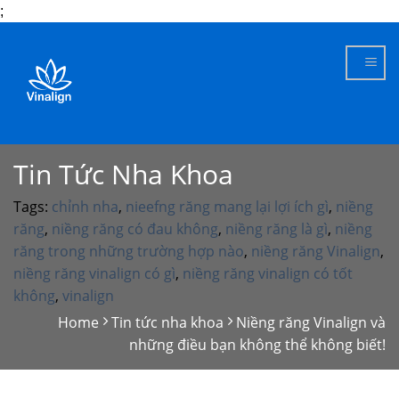
;
Skip
to
content
Tin Tức Nha Khoa
Tags:
chỉnh nha
,
nieefng răng mang lại lợi ích gì
,
niềng
răng
,
niềng răng có đau không
,
niềng răng là gì
,
niềng
răng trong những trường hợp nào
,
niềng răng Vinalign
,
niềng răng vinalign có gì
,
niềng răng vinalign có tốt
không
,
vinalign
Home
Tin tức nha khoa
Niềng răng Vinalign và
những điều bạn không thể không biết!