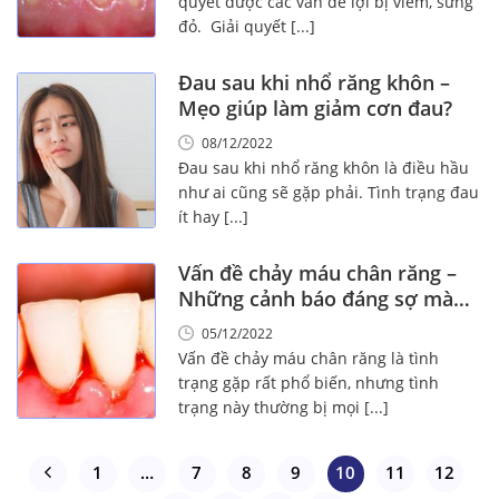
quyết được các vấn đề lợi bị viêm, sưng
đỏ. Giải quyết [...]
Đau sau khi nhổ răng khôn –
Mẹo giúp làm giảm cơn đau?
08/12/2022
Đau sau khi nhổ răng khôn là điều hầu
như ai cũng sẽ gặp phải. Tình trạng đau
ít hay [...]
Vấn đề chảy máu chân răng –
Những cảnh báo đáng sợ mà
bạn cần biết!
05/12/2022
Vấn đề chảy máu chân răng là tình
trạng gặp rất phổ biến, nhưng tình
trạng này thường bị mọi [...]
1
…
7
8
9
10
11
12