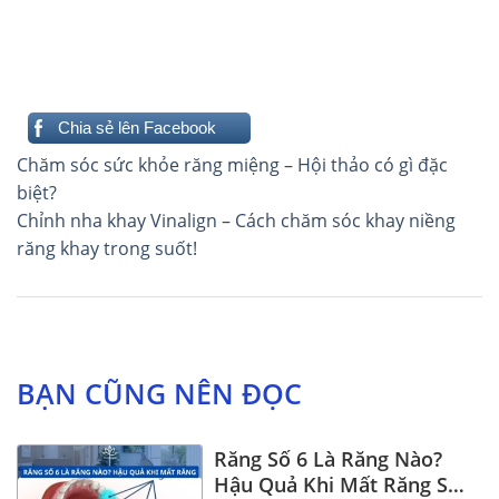
Chia sẻ lên Facebook
Điều
Chăm sóc sức khỏe răng miệng – Hội thảo có gì đặc
hướng
biệt?
Chỉnh nha khay Vinalign – Cách chăm sóc khay niềng
bài
răng khay trong suốt!
viết
BẠN CŨNG NÊN ĐỌC
Răng Số 6 Là Răng Nào?
Hậu Quả Khi Mất Răng Số