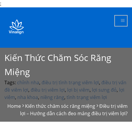
;
Skip
to
content
Kiến Thức Chăm Sóc Răng
Miệng
Tags:
chỉnh nha
,
điều trị tình trạng viêm lợi
,
điều trị vấn
đề viêm lợi
,
điều trị viêm lợi
,
lợi bị viêm
,
lợi sưng đỏ
,
lợi
viêm
,
nha khoa
,
niềng răng
,
tình trạng viêm lợi
Home
Kiến thức chăm sóc răng miệng
Điều trị viêm
lợi – Hướng dẫn cách đeo máng điều trị viêm lợi?