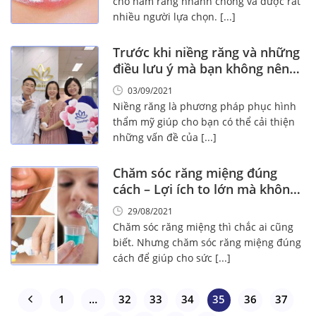
cho hàm răng nhanh chóng và được rất
nhiều người lựa chọn. [...]
Trước khi niềng răng và những
điều lưu ý mà bạn không nên
bỏ qua!
03/09/2021
Niềng răng là phương pháp phục hình
thẩm mỹ giúp cho bạn có thể cải thiện
những vấn đề của [...]
Chăm sóc răng miệng đúng
cách – Lợi ích to lớn mà không
phải ai cũng biết!
29/08/2021
Chăm sóc răng miệng thì chắc ai cũng
biết. Nhưng chăm sóc răng miệng đúng
cách để giúp cho sức [...]
1
…
32
33
34
35
36
37