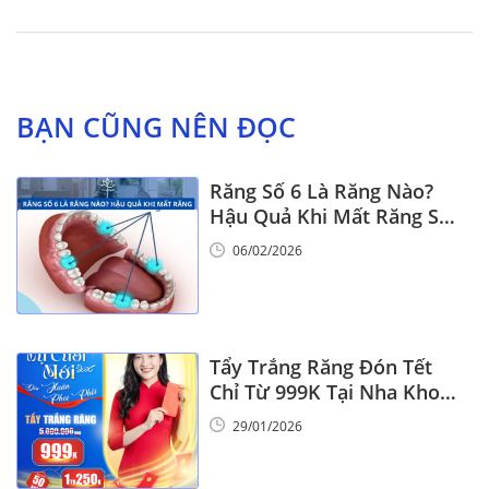
BẠN CŨNG NÊN ĐỌC
Răng Số 6 Là Răng Nào?
Hậu Quả Khi Mất Răng Số
6
06/02/2026
Tẩy Trắng Răng Đón Tết
Chỉ Từ 999K Tại Nha Khoa
Vinalign
29/01/2026