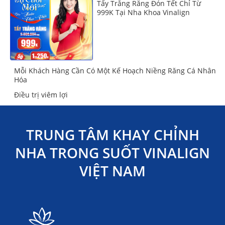
Tẩy Trắng Răng Đón Tết Chỉ Từ
999K Tại Nha Khoa Vinalign
Mỗi Khách Hàng Cần Có Một Kế Hoạch Niềng Răng Cá Nhân
Hóa
Điều trị viêm lợi
TRUNG TÂM KHAY CHỈNH
NHA TRONG SUỐT VINALIGN
VIỆT NAM