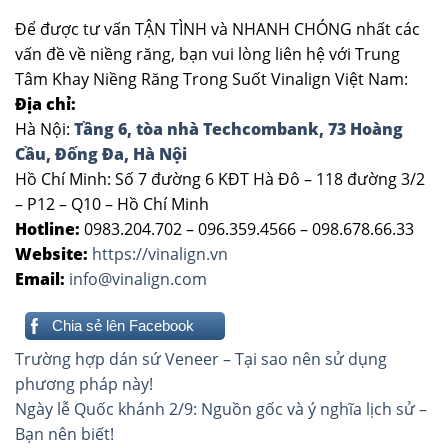
Để được tư vấn TẬN TÌNH và NHANH CHÓNG nhất các
vấn đề về niềng răng, bạn vui lòng liên hệ với Trung
Tâm Khay Niềng Răng Trong Suốt Vinalign Việt Nam:
Địa chỉ:
Hà Nội:
Tầng 6, tòa nhà Techcombank, 73 Hoàng
Cầu, Đống Đa, Hà Nội
Hồ Chí Minh: Số 7 đường 6 KĐT Hà Đô – 118 đường 3/2
– P12 – Q10 – Hồ Chí Minh
Hotline:
0983.204.702 – 096.359.4566 – 098.678.66.33
Website:
https://vinalign.vn
Email:
info@vinalign.com
Chia sẻ lên Facebook
Điều
Trường hợp dán sứ Veneer – Tại sao nên sử dụng
hướng
phương pháp này!
Ngày lễ Quốc khánh 2/9: Nguồn gốc và ý nghĩa lịch sử –
bài
Bạn nên biết!
viết