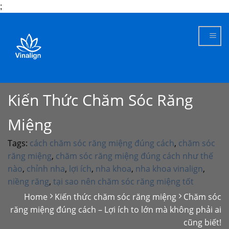
;
Skip
to
content
Kiến Thức Chăm Sóc Răng
Miệng
Tags:
cách chăm sóc răng miệng đúng cách
,
chăm sóc
răng miệng
,
chăm sóc răng miệng đúng cách như thế
nào
,
chỉnh nha
,
lợi ích
,
nha khoa
,
nha khoa vinalign
,
niềng răng
,
tại sao nên chăm sóc răng miệng tốt
Home
Kiến thức chăm sóc răng miệng
Chăm sóc
răng miệng đúng cách – Lợi ích to lớn mà không phải ai
cũng biết!