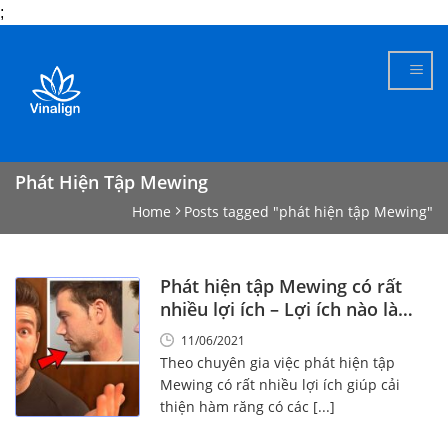
;
Skip
to
content
Phát Hiện Tập Mewing
Home
Posts tagged "phát hiện tập Mewing"
Phát hiện tập Mewing có rất
nhiều lợi ích – Lợi ích nào là
tuyệt vời nhất
11/06/2021
Theo chuyên gia việc phát hiện tập
Mewing có rất nhiều lợi ích giúp cải
thiện hàm răng có các [...]