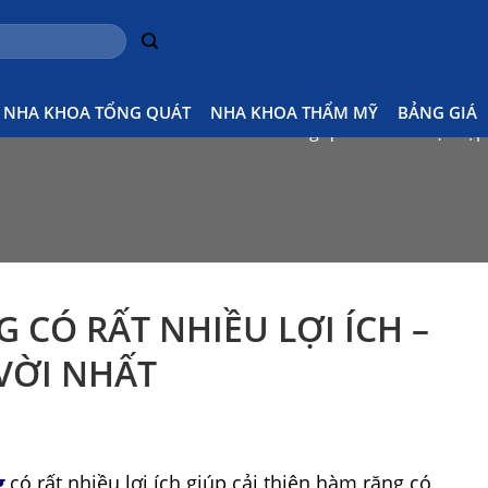
NHA KHOA TỔNG QUÁT
NHA KHOA THẨM MỸ
BẢNG GIÁ
Home
Kiến thức nha khoa tổng quát
Phát hiện tập 
 CÓ RẤT NHIỀU LỢI ÍCH –
 VỜI NHẤT
g
có rất nhiều lợi ích giúp cải thiện hàm răng có