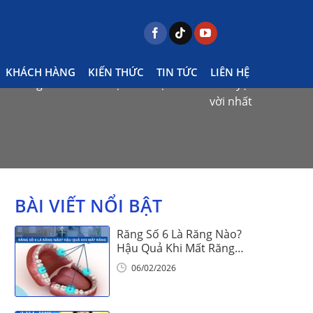
KHÁCH HÀNG
KIẾN THỨC
TIN TỨC
LIÊN HỆ
Mewing có rất nhiều lợi ích – Lợi ích nào là tuyệt
vời nhất
BÀI VIẾT NỔI BẬT
Răng Số 6 Là Răng Nào?
Hậu Quả Khi Mất Răng
Số 6
06/02/2026