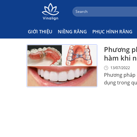
;
Search
Skip
for:
Phương Pháp Nong Hàm
to
content
GIỚI THIỆU
NIỀNG RĂNG
PHỤC HÌNH RĂNG
Phương ph
hàm khi n
13/07/2022
Phương pháp n
dụng trong quá