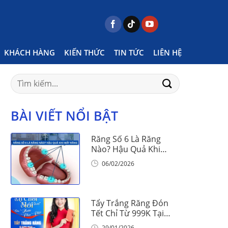
Home
Posts tagged "phương pháp nong hàm"
KHÁCH HÀNG
KIẾN THỨC
TIN TỨC
LIÊN HỆ
Search
for:
BÀI VIẾT NỔI BẬT
Răng Số 6 Là Răng
Nào? Hậu Quả Khi
Mất Răng Số 6
06/02/2026
Tẩy Trắng Răng Đón
Tết Chỉ Từ 999K Tại
Nha Khoa Vinalign
29/01/2026