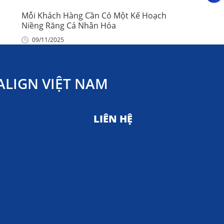
Mỗi Khách Hàng Cần Có Một Kế Hoạch
Niềng Răng Cá Nhân Hóa
09/11/2025
LIGN VIỆT NAM
LIÊN HỆ