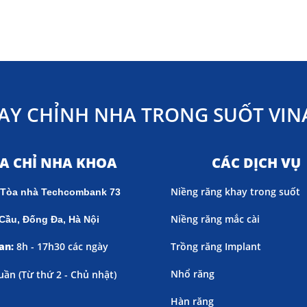
AY CHỈNH NHA TRONG SUỐT VINA
ỊA CHỈ NHA KHOA
CÁC DỊCH VỤ
Niềng răng khay trong suốt
 Tòa nhà Techcombank 73
Niềng răng mắc cài
Cầu, Đống Đa, Hà Nội
an:
8h - 17h30 các ngày
Trồng răng Implant
Nhổ răng
uần (
Từ thứ 2 - Chủ nhật)
Hàn răng