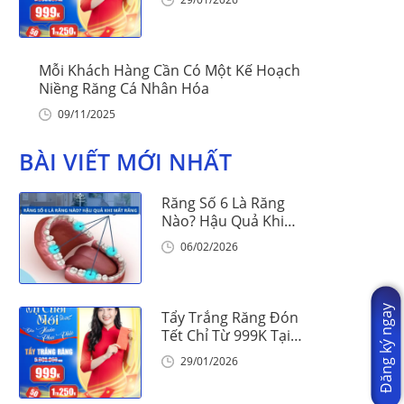
Mỗi Khách Hàng Cần Có Một Kế Hoạch
Niềng Răng Cá Nhân Hóa
09/11/2025
BÀI VIẾT MỚI NHẤT
Răng Số 6 Là Răng
Nào? Hậu Quả Khi
Mất Răng Số 6
06/02/2026
Đăng ký ngay
Tẩy Trắng Răng Đón
Tết Chỉ Từ 999K Tại
Nha Khoa Vinalign
29/01/2026