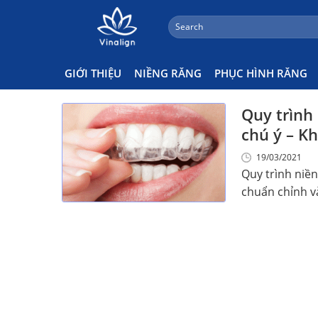
;
Search
Skip
for:
Quy Trình Niềng Răng Có Mấ
to
content
GIỚI THIỆU
NIỀNG RĂNG
PHỤC HÌNH RĂNG
Quy trình 
chú ý – Kh
19/03/2021
Quy trình niền
chuẩn chỉnh và