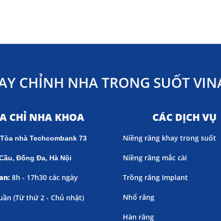
AY CHỈNH NHA TRONG SUỐT VINA
ỊA CHỈ NHA KHOA
CÁC DỊCH VỤ
Niềng răng khay trong suốt
 Tòa nhà Techcombank 73
Niềng răng mắc cài
Cầu, Đống Đa, Hà Nội
an:
8h - 17h30 các ngày
Trồng răng Implant
Nhổ răng
uần (
Từ thứ 2 - Chủ nhật)
Hàn răng