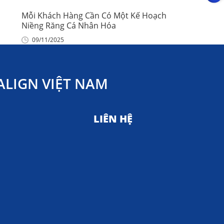
Mỗi Khách Hàng Cần Có Một Kế Hoạch
Niềng Răng Cá Nhân Hóa
09/11/2025
LIGN VIỆT NAM
LIÊN HỆ