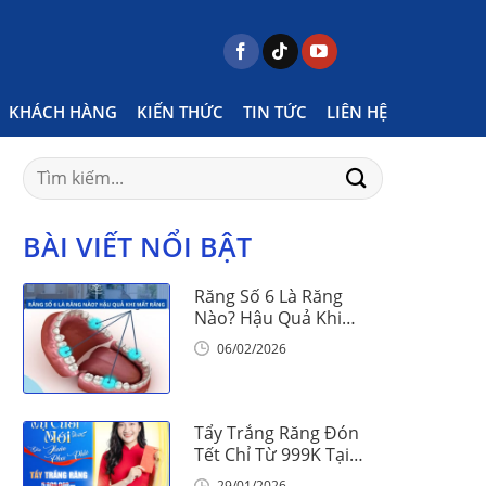
osts tagged "quy trình niềng răng có mấy bước"
KHÁCH HÀNG
KIẾN THỨC
TIN TỨC
LIÊN HỆ
Search
for:
BÀI VIẾT NỔI BẬT
Răng Số 6 Là Răng
Nào? Hậu Quả Khi
Mất Răng Số 6
06/02/2026
Tẩy Trắng Răng Đón
Tết Chỉ Từ 999K Tại
Nha Khoa Vinalign
29/01/2026