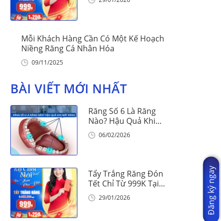
Mỗi Khách Hàng Cần Có Một Kế Hoạch
Niềng Răng Cá Nhân Hóa
09/11/2025
BÀI VIẾT MỚI NHẤT
Răng Số 6 Là Răng
Nào? Hậu Quả Khi
Mất Răng Số 6
06/02/2026
Đăng ký ngay
Tẩy Trắng Răng Đón
Tết Chỉ Từ 999K Tại
Nha Khoa Vinalign
29/01/2026