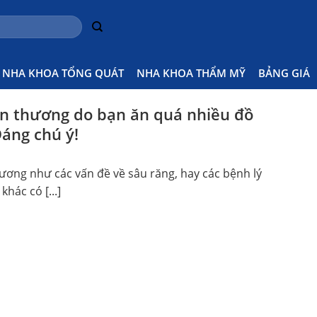
 Đồ Ngọt
Home
Pos
NHA KHOA TỔNG QUÁT
NHA KHOA THẨM MỸ
BẢNG GIÁ
ổn thương do bạn ăn quá nhiều đồ
Đáng chú ý!
ương như các vấn đề về sâu răng, hay các bệnh lý
hác có [...]