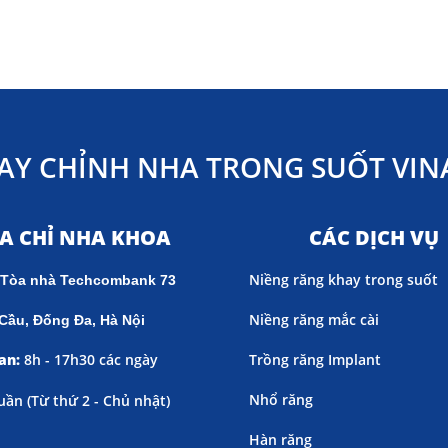
AY CHỈNH NHA TRONG SUỐT VINA
ỊA CHỈ NHA KHOA
CÁC DỊCH VỤ
Niềng răng khay trong suốt
 Tòa nhà Techcombank 73
Niềng răng mắc cài
Cầu, Đống Đa, Hà Nội
an:
8h - 17h30 các ngày
Trồng răng Implant
Nhổ răng
uần (
Từ thứ 2 - Chủ nhật)
Hàn răng