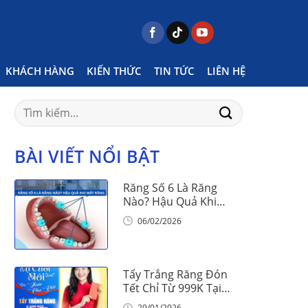
ts tagged "răng bị ảnh hưởng khi a ưn đồ ngọt"
KHÁCH HÀNG
KIẾN THỨC
TIN TỨC
LIÊN HỆ
Search
for:
BÀI VIẾT NỔI BẬT
Răng Số 6 Là Răng
Nào? Hậu Quả Khi
Mất Răng Số 6
06/02/2026
Tẩy Trắng Răng Đón
Tết Chỉ Từ 999K Tại
Nha Khoa Vinalign
29/01/2026