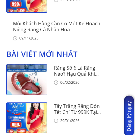
Mỗi Khách Hàng Cần Có Một Kế Hoạch
Niềng Răng Cá Nhân Hóa
09/11/2025
BÀI VIẾT MỚI NHẤT
Răng Số 6 Là Răng
Nào? Hậu Quả Khi
Mất Răng Số 6
06/02/2026
Đăng ký ngay
Tẩy Trắng Răng Đón
Tết Chỉ Từ 999K Tại
Nha Khoa Vinalign
29/01/2026