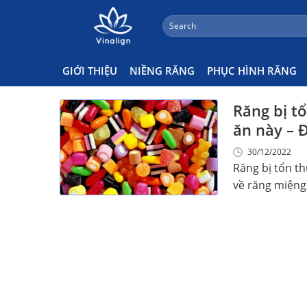
;
Search
Skip
for:
Răng Bị Ảnh Hưởng Khi A Ưn
to
content
GIỚI THIỆU
NIỀNG RĂNG
PHỤC HÌNH RĂNG
Răng bị t
ăn này – 
30/12/2022
Răng bị tổn th
về răng miệng k